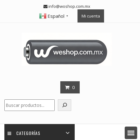
Skip
info@woshop.com.mx
to
Español
Mi cuenta
content
▼
0
Buscar
CATEGORÍAS