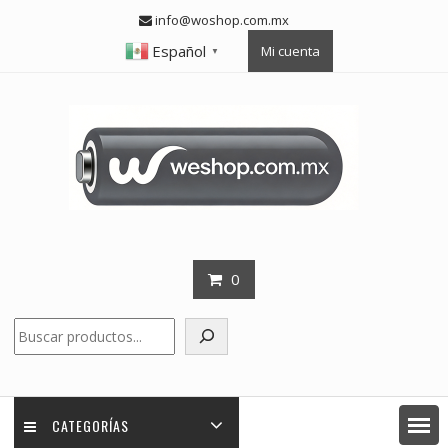
Skip
info@woshop.com.mx
to
Español
Mi cuenta
content
▼
0
Buscar
CATEGORÍAS