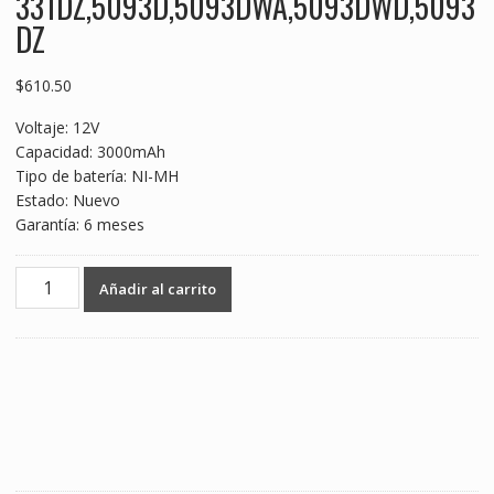
331DZ,5093D,5093DWA,5093DWD,5093
DZ
$
610.50
Voltaje: 12V
Capacidad: 3000mAh
Tipo de batería: NI-MH
Estado: Nuevo
Garantía: 6 meses
12V
Añadir al carrito
3000mAh
Batería
nueva
para
MAKITA
1050D,1050DA,1050DRA,1050DWA,1050DWD,4013D,4191D,41
cantidad