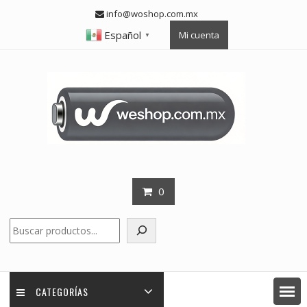
Skip
info@woshop.com.mx
to
Español
Mi cuenta
content
▼
0
Buscar
CATEGORÍAS