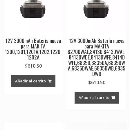
12V 3000mAh Batería nueva
12V 3000mAh Batería nueva
para MAKITA
para MAKITA
1200,1201,1201A,1202,1220,
8270DWAE,8413D,8413DWAE,
1202A
8413DWDE,8413DWFE,8414D
WFE,6835D,6835DA,6835DW
$
610.50
A,6835DWAE,6835DWB,6835
DWD
Añadir al carrito
$
610.50
Añadir al carrito