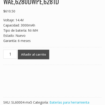
WAE,6280DWPE,6281D
$
610.50
Voltaje: 14.4V
Capacidad: 3000mAh
Tipo de batería: NI-MH
Estado: Nuevo
Garantía: 6 meses
14.4V
Añadir al carrito
3000mAh
Batería
nueva
para
MAKITA
6228DW,6228DWAE,6228DWBE,6228DWE,6233D,6233DWAE,62
cantidad
SKU:
SL60004-mx5
Categoría:
Baterías para herramienta