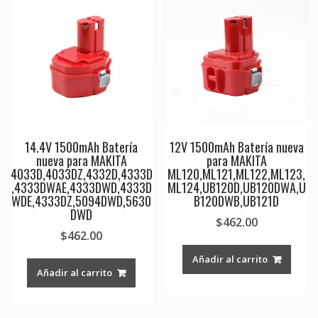
14.4V 1500mAh Batería
12V 1500mAh Batería nueva
nueva para MAKITA
para MAKITA
4033D,4033DZ,4332D,4333D
ML120,ML121,ML122,ML123,
,4333DWAE,4333DWD,4333D
ML124,UB120D,UB120DWA,U
WDE,4333DZ,5094DWD,5630
B120DWB,UB121D
DWD
$
462.00
$
462.00
Añadir al carrito
Añadir al carrito