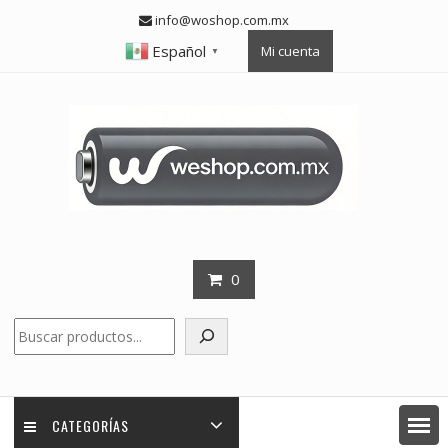
Skip
info@woshop.com.mx
to
Español
Mi cuenta
content
▼
0
Buscar
CATEGORÍAS