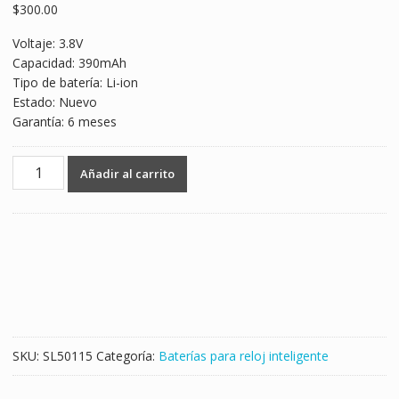
$
300.00
Voltaje: 3.8V
Capacidad: 390mAh
Tipo de batería: Li-ion
Estado: Nuevo
Garantía: 6 meses
Batería
Añadir al carrito
nueva
482726
para
PACEWEAR
HC
cantidad
SKU:
SL50115
Categoría:
Baterías para reloj inteligente