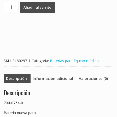
Batería
Añadir al carrito
nueva
para
704-
0754-
01
cantidad
SKU:
SL80297-1
Categoría:
Baterías para Equipo médico
Descripción
Información adicional
Valoraciones (0)
Descripción
704-0754-01
Batería nueva para