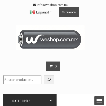
Skip
info@woshop.com.mx
to
Español
Mi cuenta
content
▼
0
Buscar
CATEGORÍAS