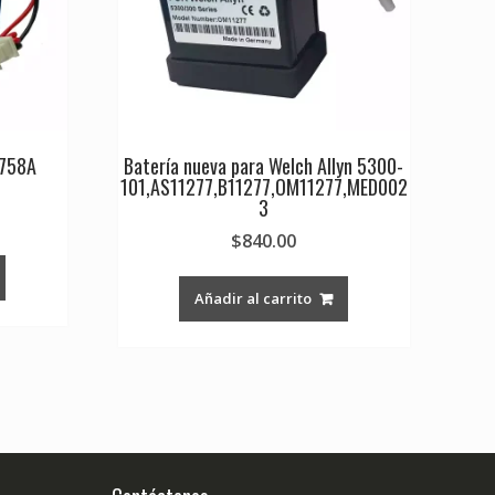
1758A
Batería nueva para Welch Allyn 5300-
101,AS11277,B11277,OM11277,MED002
3
$
840.00
Añadir al carrito