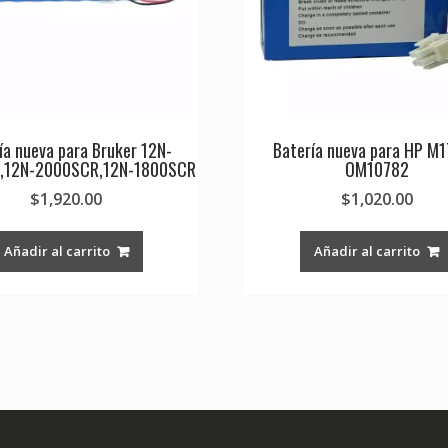
ía nueva para Bruker 12N-
Batería nueva para HP M
,12N-2000SCR,12N-1800SCR
OM10782
$
1,920.00
$
1,020.00
Añadir al carrito
Añadir al carrito