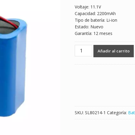
Voltaje: 11.1V
Capacidad: 2200mAh
Tipo de batería: Li-ion
Estado: Nuevo
Garantía: 12 meses
Batería
Añadir al carrito
nueva
para
bombas
infusion
cantidad
SKU:
SL80214-1
Categoría:
Bat