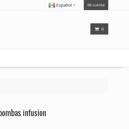
Español
Mi cuenta
▼
0
 bombas infusion