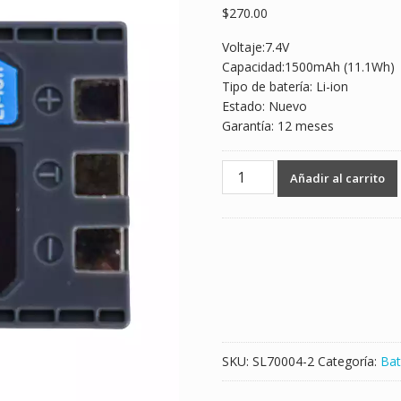
$
270.00
Voltaje:7.4V
Capacidad:1500mAh (11.1Wh)
Tipo de batería: Li-ion
Estado: Nuevo
Garantía: 12 meses
Batería
Añadir al carrito
nueva
para
Canon
DC301,DC310,
DC320,
DC330,
DC410,
DC420
cantidad
SKU:
SL70004-2
Categoría:
Bat