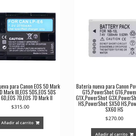
nueva para Canon EOS 5D Mark
Batería nueva para Canon P
5D Mark III,EOS 5DS,EOS 5DS
G15,PowerShot G16,Powe
 6D,EOS 7D,EOS 7D Mark II
G1X,PowerShot G3X,PowerS
HS,PowerShot SX50 HS,Po
$
315.00
SX60 HS
$
270.00
Añadir al carrito
Añadir al carrito