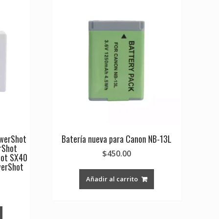
owerShot
Batería nueva para Canon NB-13L
rShot
$
450.00
hot SX40
werShot
Añadir al carrito