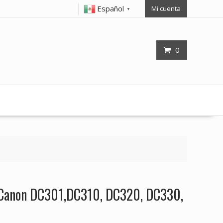
Español
Mi cuenta
▼
0
a Canon DC301,DC310, DC320, DC330,