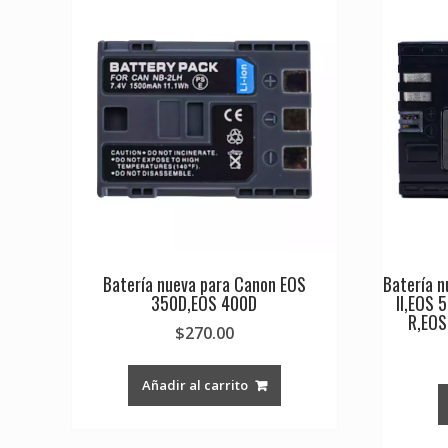
Batería nueva para Canon EOS
Batería 
350D,EOS 400D
II,EOS 
R,EOS
$
270.00
Añadir al carrito