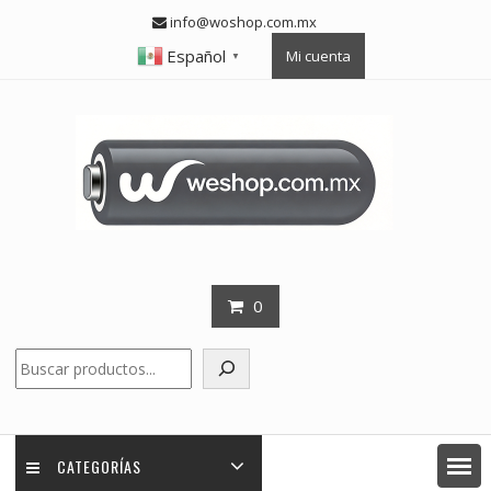
Skip
info@woshop.com.mx
to
Español
Mi cuenta
content
▼
0
Buscar
CATEGORÍAS