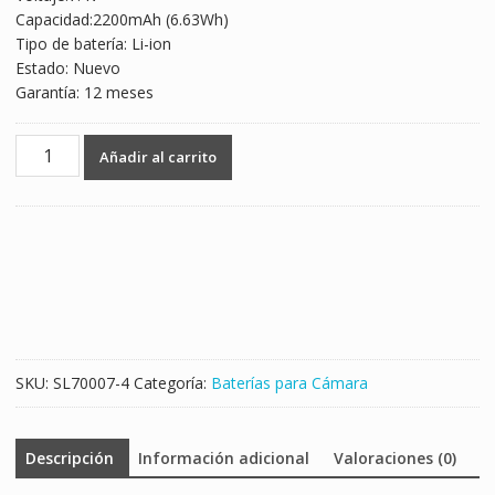
Capacidad:2200mAh (6.63Wh)
Tipo de batería: Li-ion
Estado: Nuevo
Garantía: 12 meses
Batería
Añadir al carrito
nueva
para
Canon
EOS
1100D,EOS
1200D,EOS
1300D,EOS
1500D,EOS
2000D,EOS
SKU:
SL70007-4
Categoría:
Baterías para Cámara
3000D,EOS
4000D
cantidad
Descripción
Información adicional
Valoraciones (0)