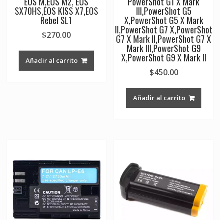
EOS M,EOS M2, EOS
PowerShot G1 X Mark
SX70HS,EOS KISS X7,EOS
III,PowerShot G5
Rebel SL1
X,PowerShot G5 X Mark
II,PowerShot G7 X,PowerShot
$
270.00
G7 X Mark II,PowerShot G7 X
Mark III,PowerShot G9
X,PowerShot G9 X Mark II
Añadir al carrito
$
450.00
Añadir al carrito