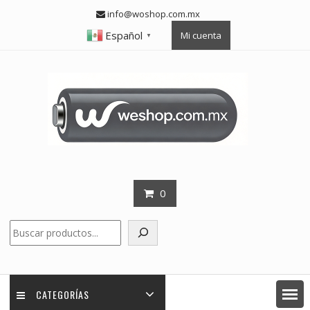
Skip
info@woshop.com.mx
to
Español
Mi cuenta
content
▼
0
Buscar
CATEGORÍAS