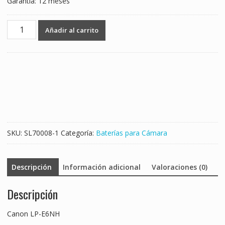
Garantía: 12 meses
Batería
Añadir al carrito
nueva
para
Canon
LP-
E6NH
cantidad
SKU:
SL70008-1
Categoría:
Baterías para Cámara
Descripción
Información adicional
Valoraciones (0)
Descripción
Canon LP-E6NH