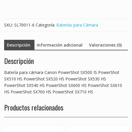
IS
PowerShot
SX510
HS
SKU:
SL70011-6
Categoría:
Baterías para Cámara
PowerShot
SX520
HS
Descripción
Información adicional
Valoraciones (0)
PowerShot
SX530
Descripción
HS
PowerShot
SX540
Batería para cámara Canon PowerShot SX500 IS PowerShot
HS
SX510 HS PowerShot SX520 HS PowerShot SX530 HS
PowerShot
PowerShot SX540 HS PowerShot SX600 HS PowerShot SX610
SX600
HS PowerShot SX700 HS PowerShot SX710 HS
HS
PowerShot
Productos relacionados
SX610
HS
PowerShot
SX700