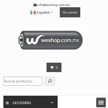
Skip
info@woshop.com.mx
to
Español
Mi cuenta
content
▼
0
Buscar
CATEGORÍAS