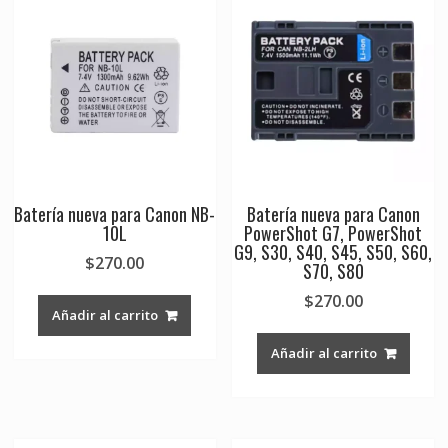
HS
PowerShot
SX710
HS
cantidad
Batería nueva para Canon NB-
Batería nueva para Canon
10L
PowerShot G7, PowerShot
G9, S30, S40, S45, S50, S60,
$
270.00
S70, S80
$
270.00
Añadir al carrito
Añadir al carrito