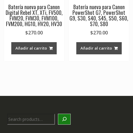
Batería nueva para Canon
Batería nueva para Canon
Digital Rebel XT, XTi, FV500,
PowerShot G7, PowerShot
FVM20, FVM30, FVM100,
G9, S30, S40, S45, S50, S60,
FVM200, HG10, HV20, HV30
S70, S80
$
270.00
$
270.00
Añadir al carrito
Añadir al carrito
Search