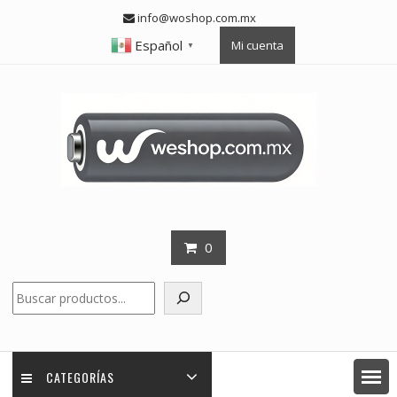
Skip
info@woshop.com.mx
to
Español
Mi cuenta
content
▼
0
Buscar
CATEGORÍAS