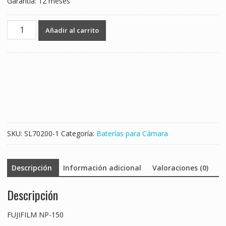
Garantía: 12 meses
Batería
Añadir al carrito
nueva
para
FUJIFILM
NP-
150
cantidad
SKU:
SL70200-1
Categoría:
Baterías para Cámara
Descripción
Información adicional
Valoraciones (0)
Descripción
FUJIFILM NP-150