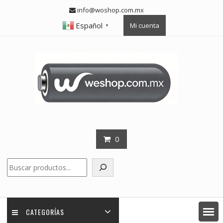
Skip
info@woshop.com.mx
to
Español
Mi cuenta
content
▼
0
Buscar
CATEGORÍAS