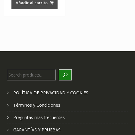
Añadir al carrito
$1,088.00.
$640.00.
Search
POLÍTICA DE PRIVACIDAD Y COOKIES
Términos y Condiciones
Preguntas más frecuentes
GARANTÍAS Y PRUEBAS