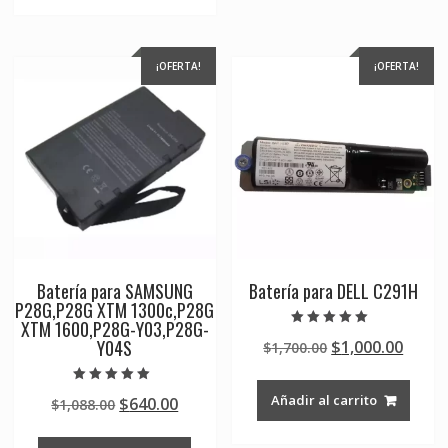
¡OFERTA!
¡OFERTA!
Batería para SAMSUNG
Batería para DELL C291H
P28G,P28G XTM 1300c,P28G
XTM 1600,P28G-Y03,P28G-
Valorado en
Y04S
Original
Curre
$
1,000.00
$
1,700.00
5.00
de 5
price
price
was:
is:
Valorado en
Añadir al carrito
Original
Current
$
640.00
$
1,088.00
5.00
$1,700.00.
$1,000
de 5
price
price
was:
is: