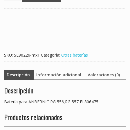
ANBERNIC
RG
556,RG
557,FL806475
cantidad
SKU:
SL90226-mx1
Categoría:
Otras baterías
Descripción
Información adicional
Valoraciones (0)
Descripción
Batería para ANBERNIC RG 556,RG 557,FL806475
Productos relacionados