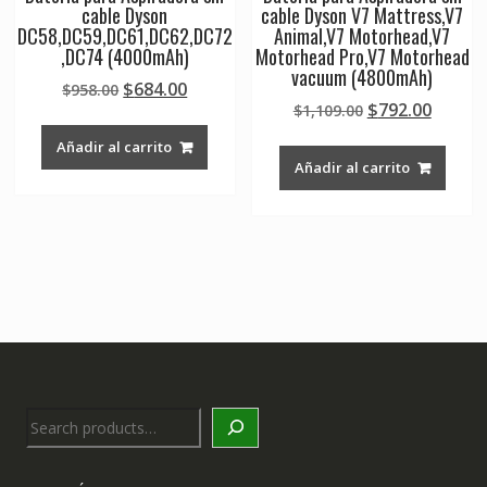
cable Dyson
cable Dyson V7 Mattress,V7
DC58,DC59,DC61,DC62,DC72
Animal,V7 Motorhead,V7
,DC74 (4000mAh)
Motorhead Pro,V7 Motorhead
vacuum (4800mAh)
Original
Current
$
684.00
$
958.00
Original
Curre
$
792.00
price
price
$
1,109.00
price
price
was:
is:
Añadir al carrito
was:
is:
$958.00.
$684.00.
Añadir al carrito
$1,109.00.
$792.0
Search