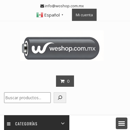
Skip
info@woshop.com.mx
to
Español
Mi cuenta
content
▼
0
Buscar
CATEGORÍAS