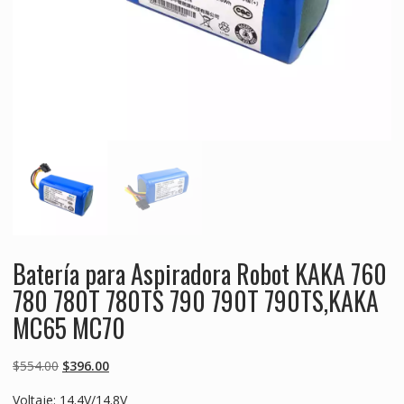
Batería para Aspiradora Robot KAKA 760
780 780T 780TS 790 790T 790TS,KAKA
MC65 MC70
Original
Current
$
554.00
$
396.00
price
price
Voltaje: 14.4V/14.8V