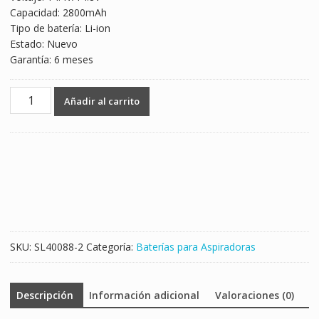
was:
is:
Capacidad: 2800mAh
$554.00.
$396.00.
Tipo de batería: Li-ion
Estado: Nuevo
Garantía: 6 meses
Batería
Añadir al carrito
para
Aspiradora
Robot
KAKA
760
780
780T
780TS
790
SKU:
SL40088-2
Categoría:
Baterías para Aspiradoras
790T
790TS,KAKA
MC65
Descripción
Información adicional
Valoraciones (0)
MC70
cantidad