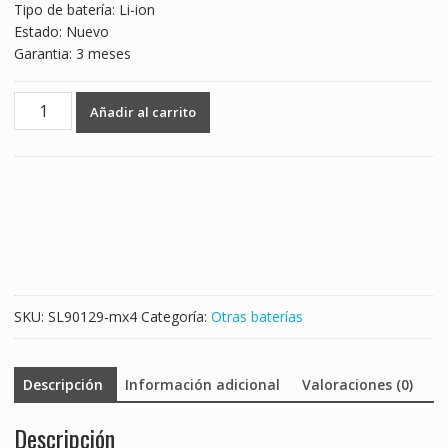
Tipo de batería: Li-ion
Estado: Nuevo
Garantia: 3 meses
Batería
Añadir al carrito
para
BMW
car
keys
730
740
745
760Li
530L
SKU:
SL90129-mx4
Categoría:
Otras baterías
530LE
cantidad
Descripción
Información adicional
Valoraciones (0)
Descripción