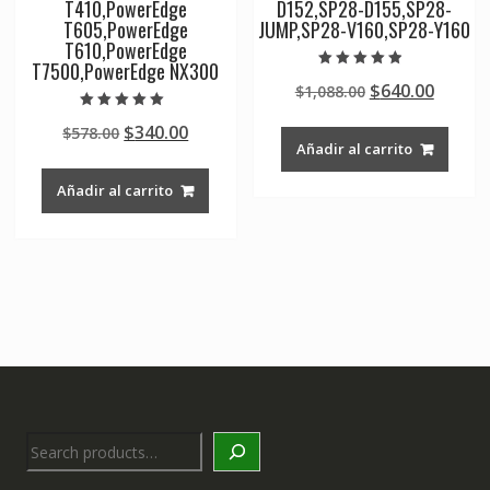
T410,PowerEdge
D152,SP28-D155,SP28-
T605,PowerEdge
JUMP,SP28-V160,SP28-Y160
T610,PowerEdge
T7500,PowerEdge NX300
Valorado en
Original
Curre
$
640.00
$
1,088.00
4.50
de 5
price
price
Valorado en
Original
Current
$
340.00
$
578.00
5.00
was:
is:
de 5
Añadir al carrito
price
price
$1,088.00.
$640.0
was:
is:
Añadir al carrito
$578.00.
$340.00.
Search