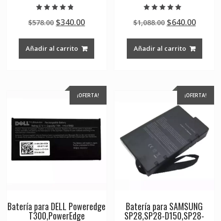
Valorado en
Valorado en
Original
Current
Original
Curre
$
340.00
$
640.00
$
578.00
$
1,088.00
4.50
5.00
de 5
de 5
price
price
price
price
was:
is:
was:
is:
Añadir al carrito
Añadir al carrito
$578.00.
$340.00.
$1,088.00.
$640.0
¡OFERTA!
¡OFERTA!
Batería para DELL Poweredge
Batería para SAMSUNG
T300,PowerEdge
SP28,SP28-D150,SP28-