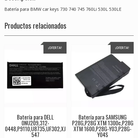
Batería para BMW car keys 730 740 745 760Li 530L 530LE
Productos relacionados
¡OFERTA!
¡OFERTA!
Batería para DELL
Batería para SAMSUNG
0NU209,312-
P28G,P28G XTM 1300c,P28G
0448,P9110,U8735,UF302,XJ
XTM 1600,P28G-Y03,P28G-
547
Y04S