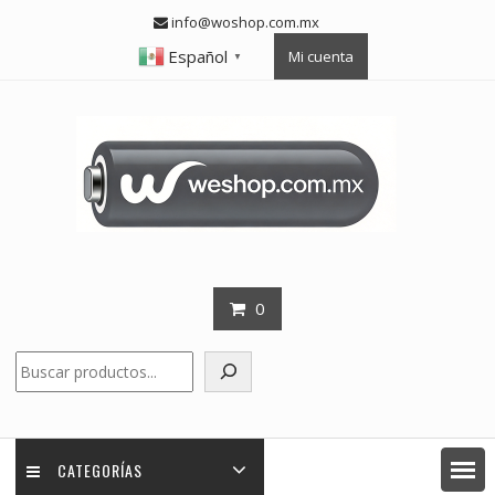
Skip
info@woshop.com.mx
to
Español
Mi cuenta
content
▼
0
Buscar
CATEGORÍAS