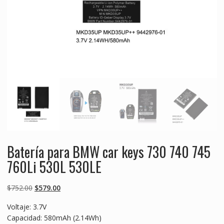
Batería para BMW car keys 730 740 745
760Li 530L 530LE
Original
Current
$
752.00
$
579.00
price
price
Voltaje: 3.7V
was:
is:
Capacidad: 580mAh (2.14Wh)
$752.00.
$579.00.