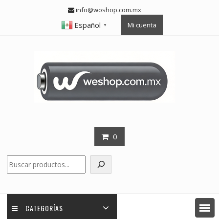
Skip
info@woshop.com.mx
to
Español
Mi cuenta
content
▼
0
Buscar
CATEGORÍAS