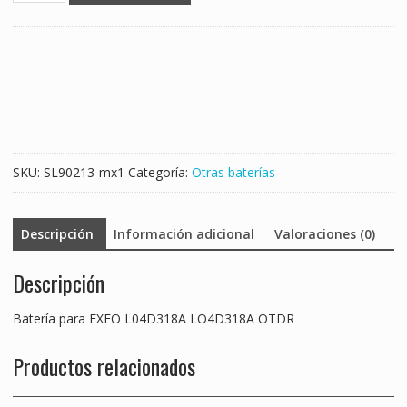
EXFO
L04D318A
LO4D318A
OTDR
cantidad
SKU:
SL90213-mx1
Categoría:
Otras baterías
Descripción
Información adicional
Valoraciones (0)
Descripción
Batería para EXFO L04D318A LO4D318A OTDR
Productos relacionados