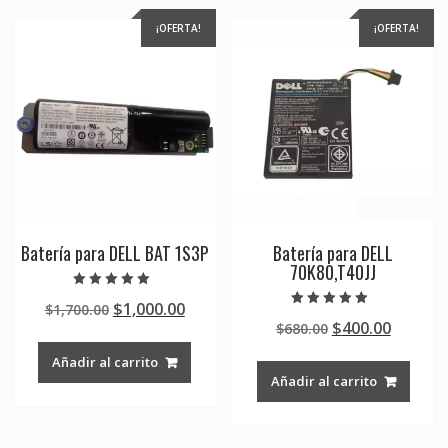
¡OFERTA!
¡OFERTA!
Batería para DELL BAT 1S3P
Batería para DELL
70K80,T40JJ
Valorado en
Original
Current
$
1,000.00
$
1,700.00
5.00
Valorado en
de 5
Original
Curren
$
400.00
price
price
$
680.00
4.50
de 5
price
price
was:
is:
Añadir al carrito
was:
is:
$1,700.00.
$1,000.00.
Añadir al carrito
$680.00.
$400.00