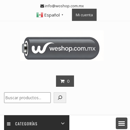
Skip
info@woshop.com.mx
to
Español
Mi cuenta
content
▼
0
Buscar
CATEGORÍAS