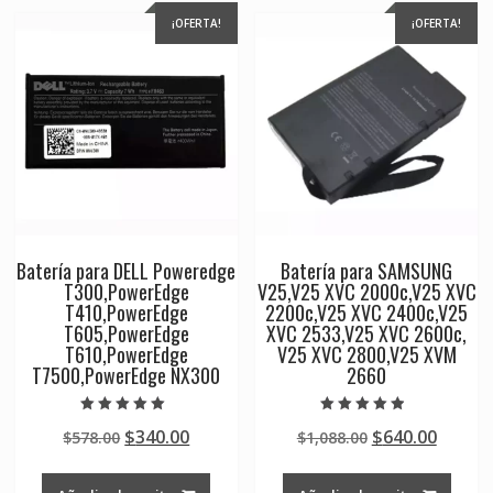
¡OFERTA!
¡OFERTA!
Batería para DELL Poweredge
Batería para SAMSUNG
T300,PowerEdge
V25,V25 XVC 2000c,V25 XVC
T410,PowerEdge
2200c,V25 XVC 2400c,V25
T605,PowerEdge
XVC 2533,V25 XVC 2600c,
T610,PowerEdge
V25 XVC 2800,V25 XVM
T7500,PowerEdge NX300
2660
Valorado en
Valorado en
Original
Current
Original
Curre
$
340.00
$
640.00
$
578.00
$
1,088.00
5.00
4.50
de 5
de 5
price
price
price
price
was:
is:
was:
is: