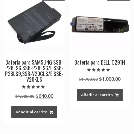
Batería para SAMSUNG SSB-
Batería para DELL C291H
P28LS6,SSB-P28LS6/E,SSB-
P28LS9,SSB-V20CLS/E,SSB-
Valorado en
V20KLS
Original
Curre
$
1,000.00
$
1,700.00
5.00
de 5
price
price
was:
is:
Valorado en
Añadir al carrito
Original
Current
$
640.00
$
1,088.00
5.00
$1,700.00.
$1,000
de 5
price
price
was:
is:
Añadir al carrito
$1,088.00.
$640.00.