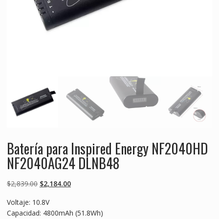
Batería para Inspired Energy NF2040HD
NF2040AG24 DLNB48
Original
Current
$
2,839.00
$
2,184.00
price
price
Voltaje: 10.8V
was:
is:
Capacidad: 4800mAh (51.8Wh)
$2,839.00.
$2,184.00.