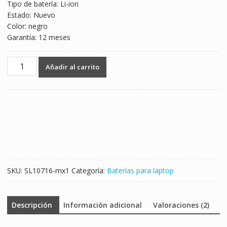
Tipo de batería: Li-ion
Estado: Nuevo
Color: negro
Garantía: 12 meses
Batería
Añadir al carrito
para
laptop
ACER
AC14B7K
cantidad
SKU:
SL10716-mx1
Categoría:
Baterías para laptop
Descripción
Información adicional
Valoraciones (2)