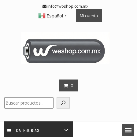
Skip
info@woshop.com.mx
to
Español
Mi cuenta
content
▼
0
Buscar
CATEGORÍAS