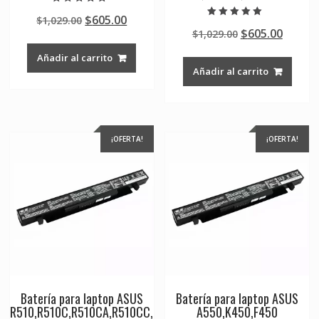
Valorado en
Original
Current
$
605.00
$
1,029.00
5.00
Valorado en
de 5
Original
Curre
$
605.00
price
price
$
1,029.00
5.00
de 5
price
price
was:
is:
Añadir al carrito
was:
is:
$1,029.00.
$605.00.
Añadir al carrito
$1,029.00.
$605.0
¡OFERTA!
¡OFERTA!
Batería para laptop ASUS
Batería para laptop ASUS
R510,R510C,R510CA,R510CC,
A550,K450,F450