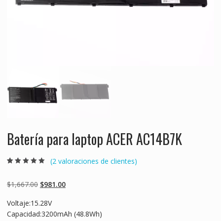
Batería para laptop ACER AC14B7K
(
2
valoraciones de clientes)
Valorado
2
5.00
sobre 5
basado en
Original
Current
$
1,667.00
$
981.00
puntuaciones
de clientes
price
price
Voltaje:15.28V
was:
is:
Capacidad:3200mAh (48.8Wh)
$1,667.00.
$981.00.