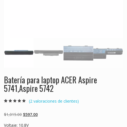
Batería para laptop ACER Aspire
5741,Aspire 5742
(
2
valoraciones de clientes)
Valorado
2
5.00
sobre 5
basado en
Original
Current
$
1,015.00
$
597.00
puntuaciones
de clientes
price
price
Voltaje: 10.8V
was:
is: