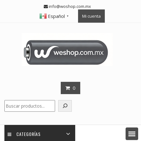
Skip
info@woshop.com.mx
to
Español
Mi cuenta
content
▼
0
Buscar
CATEGORÍAS