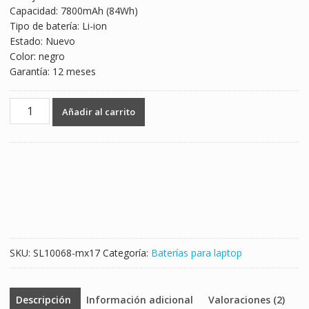
Capacidad: 7800mAh (84Wh)
$1,015.00.
$597.00.
Tipo de batería: Li-ion
Estado: Nuevo
Color: negro
Garantía: 12 meses
Batería
Añadir al carrito
para
laptop
ACER
Aspire
5741,Aspire
5742
cantidad
SKU:
SL10068-mx17
Categoría:
Baterías para laptop
Descripción
Información adicional
Valoraciones (2)