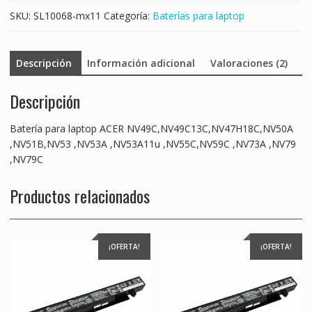
,NV73A
SKU:
SL10068-mx11
Categoría:
Baterías para laptop
,NV79
,NV79C
cantidad
Descripción
Información adicional
Valoraciones (2)
Descripción
Batería para laptop ACER NV49C,NV49C13C,NV47H18C,NV50A
,NV51B,NV53 ,NV53A ,NV53A11u ,NV55C,NV59C ,NV73A ,NV79
,NV79C
Productos relacionados
¡OFERTA!
¡OFERTA!