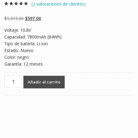
(
2
valoraciones de clientes)
Valorado
2
5.00
sobre 5
basado en
Original
Current
$
1,015.00
$
597.00
puntuaciones
de clientes
price
price
Voltaje: 10.8V
was:
is:
Capacidad: 7800mAh (84Wh)
$1,015.00.
$597.00.
Tipo de batería: Li-ion
Estado: Nuevo
Color: negro
Garantía: 12 meses
Batería
Añadir al carrito
para
laptop
ACER
NV49C,NV49C13C,NV47H18C,NV50A
,NV51B,NV53
,NV53A
,NV53A11u
,NV55C,NV59C