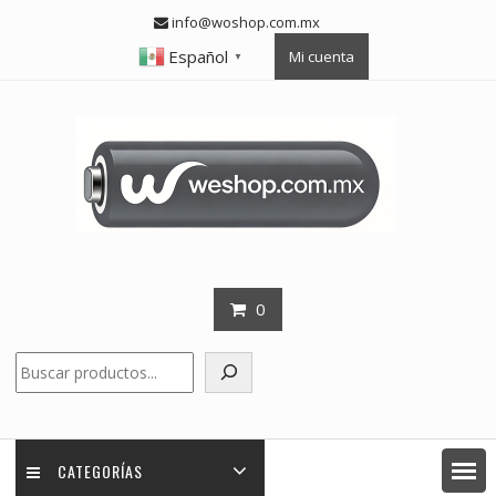
Skip
info@woshop.com.mx
to
Español
Mi cuenta
content
▼
0
Buscar
CATEGORÍAS