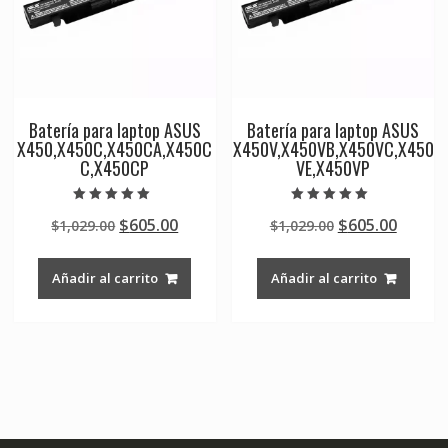
Batería para laptop ASUS
Batería para laptop ASUS
X450,X450C,X450CA,X450C
X450V,X450VB,X450VC,X450
C,X450CP
VE,X450VP
Valorado en
Valorado en
Original
Current
Original
Curre
$
605.00
$
605.00
$
1,029.00
$
1,029.00
5.00
5.00
de 5
de 5
price
price
price
price
was:
is:
was:
is:
Añadir al carrito
Añadir al carrito
$1,029.00.
$605.00.
$1,029.00.
$605.0