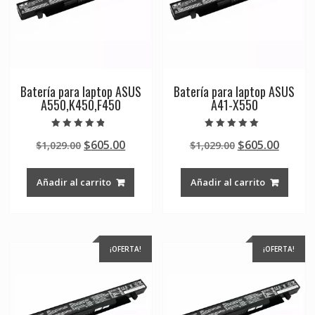
Batería para laptop ASUS
Batería para laptop ASUS
A550,K450,F450
A41-X550
Valorado en
Valorado en
Original
Current
Original
Curre
$
605.00
$
605.00
$
1,029.00
$
1,029.00
4.50
5.00
de 5
de 5
price
price
price
price
was:
is:
was:
is:
Añadir al carrito
Añadir al carrito
$1,029.00.
$605.00.
$1,029.00.
$605.0
¡OFERTA!
¡OFERTA!