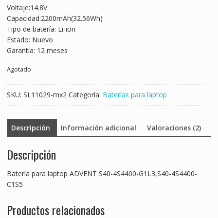
Voltaje:14.8V
was:
is:
Capacidad:2200mAh(32.56Wh)
$1,205.00.
$753.00.
Tipo de batería: Li-ion
Estado: Nuevo
Garantía: 12 meses
Agotado
SKU:
SL11029-mx2
Categoría:
Baterías para laptop
Descripción
Información adicional
Valoraciones (2)
Descripción
Batería para laptop ADVENT S40-4S4400-G1L3,S40-4S4400-
C1S5
Productos relacionados