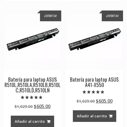
¡OFERTA!
¡OFERTA!
Batería para laptop ASUS
Batería para laptop ASUS
R510L,R510LA,R510LB,R510L
A41-X550
C,R510LD,R510LN
Valorado en
Original
Curre
$
605.00
$
1,029.00
5.00
Valorado en
de 5
Original
Current
$
605.00
$
1,029.00
price
price
4.50
de 5
price
price
was:
is:
Añadir al carrito
was:
is:
$1,029.00.
$605.0
Añadir al carrito
$1,029.00.
$605.00.