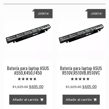
¡OFERTA!
¡OFERTA!
Batería para laptop ASUS
Batería para laptop ASUS
A550,K450,F450
R510V,R510VB,R510VC
Valorado en
Valorado en
Original
Current
Original
Curre
$
605.00
$
605.00
$
1,029.00
$
1,029.00
4.50
5.00
de 5
de 5
price
price
price
price
was:
is:
was:
is:
Añadir al carrito
Añadir al carrito
$1,029.00.
$605.00.
$1,029.00.
$605.0