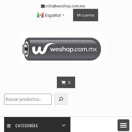
Skip
info@woshop.com.mx
to
Español
Mi cuenta
content
▼
0
Buscar
CATEGORÍAS