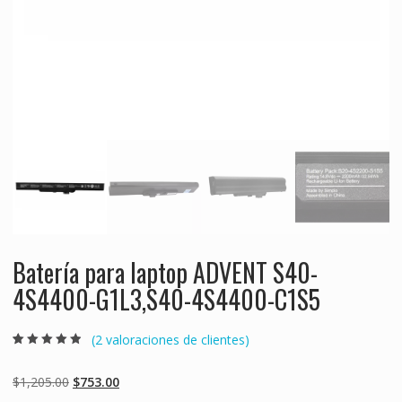
Batería para laptop ADVENT S40-
4S4400-G1L3,S40-4S4400-C1S5
(
2
valoraciones de clientes)
Valorado
2
4.50
sobre 5
basado en
Original
Current
$
1,205.00
$
753.00
puntuaciones
de clientes
price
price