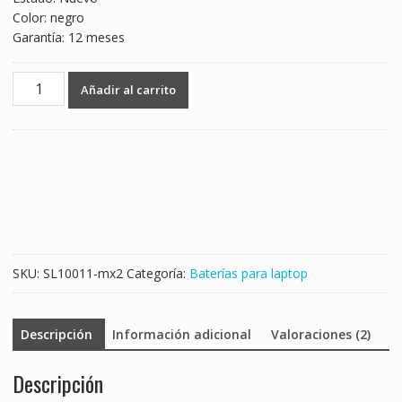
Color: negro
Garantía: 12 meses
Batería
Añadir al carrito
para
laptop
ASUS
A31-
K53
cantidad
SKU:
SL10011-mx2
Categoría:
Baterías para laptop
Descripción
Información adicional
Valoraciones (2)
Descripción