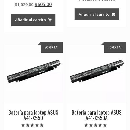
Valorado en
de 5
Original
Current
$
605.00
$
1,029.00
price
price
5.00
de 5
price
price
was:
is:
Añadir al carrito
was:
is:
$1,029.00.
$605.0
Añadir al carrito
$1,029.00.
$605.00.
¡OFERTA!
¡OFERTA!
Batería para laptop ASUS
Batería para laptop ASUS
A41-X550
A41-X550A