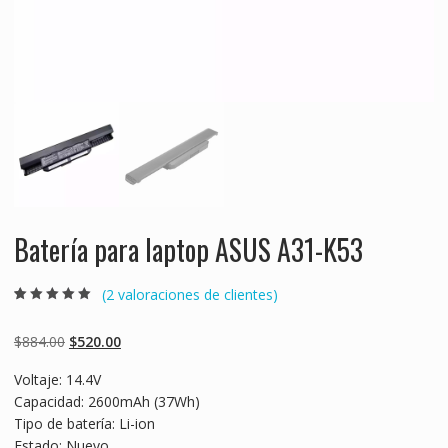
Batería para laptop ASUS A31-K53
(
2
valoraciones de clientes)
Valorado
2
5.00
sobre 5
basado en
Original
Current
$
884.00
$
520.00
puntuaciones
de clientes
price
price
Voltaje: 14.4V
was:
is:
Capacidad: 2600mAh (37Wh)
$884.00.
$520.00.
Tipo de batería: Li-ion
Estado: Nuevo