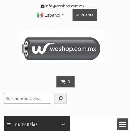
Skip
info@woshop.com.mx
to
Español
Mi cuenta
content
▼
0
Buscar
CATEGORÍAS