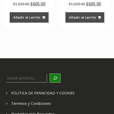
Valorado en
Valorado en
Original
Current
Original
Curre
$
605.00
$
605.00
$
1,029.00
$
1,029.00
5.00
5.00
de 5
de 5
price
price
price
price
was:
is:
was:
is:
Añadir al carrito
Añadir al carrito
$1,029.00.
$605.00.
$1,029.00.
$605.0
Search
POLÍTICA DE PRIVACIDAD Y COOKIES
Términos y Condiciones
Preguntas más frecuentes