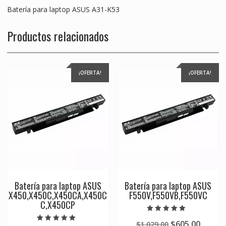
Batería para laptop ASUS A31-K53
Productos relacionados
¡OFERTA!
¡OFERTA!
Batería para laptop ASUS
Batería para laptop ASUS
X450,X450C,X450CA,X450C
F550V,F550VB,F550VC
C,X450CP
Valorado en
Original
Curre
$
605.00
$
1,029.00
5.00