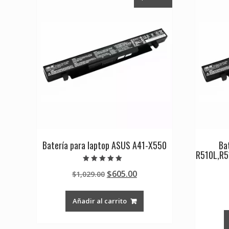
Batería para laptop ASUS A41-X550
Ba
R510L,R5
Valorado en
Original
Current
$
605.00
$
1,029.00
5.00
de 5
price
price
was:
is:
Añadir al carrito
$1,029.00.
$605.00.