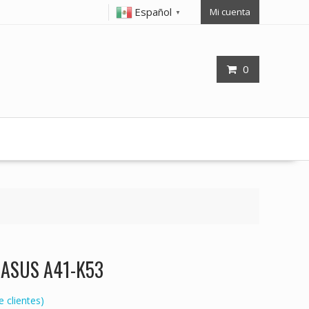
Español
Mi cuenta
▼
0
p ASUS A41-K53
 clientes)