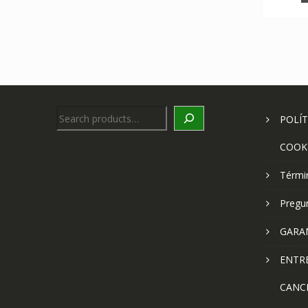
Search
POLÍT
COOK
Térmi
Pregu
GARA
ENTR
CANC