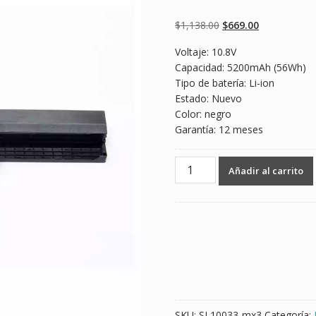
Valorado
2
4.50
sobre 5
basado en
Original
Current
$
1,138.00
$
669.00
puntuaciones
de clientes
price
price
Voltaje: 10.8V
was:
is:
Capacidad: 5200mAh (56Wh)
$1,138.00.
$669.00.
Tipo de batería: Li-ion
Estado: Nuevo
Color: negro
Garantía: 12 meses
Batería
Añadir al carrito
para
laptop
ASUS
A41-
K53
cantidad
SKU:
SL10033-mx3
Categoría: