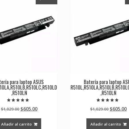
tería para laptop ASUS
Batería para laptop A
10LA,R510LB,R510LC,R510LD
R510L,R510LA,R510LB,R510L
,R510LN
,R510LN
Valorado en
Valorado en
Original
Current
Original
$
605.00
$
605.00
$
1,029.00
$
1,029.00
4.50
5.00
de 5
de 5
price
price
price
p
was:
is:
was:
i
Añadir al carrito
Añadir al carrito
$1,029.00.
$605.00.
$1,029.0
$