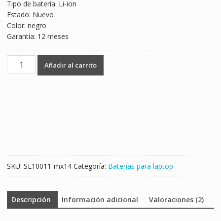
Tipo de batería: Li-ion
Estado: Nuevo
Color: negro
Garantía: 12 meses
Batería
Añadir al carrito
para
laptop
ASUS
A43
Series
cantidad
SKU:
SL10011-mx14
Categoría:
Baterías para laptop
Descripción
Información adicional
Valoraciones (2)