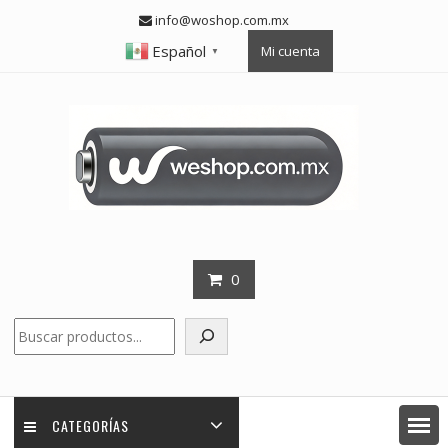
Skip
info@woshop.com.mx
to
Español
Mi cuenta
content
▼
0
Buscar
CATEGORÍAS