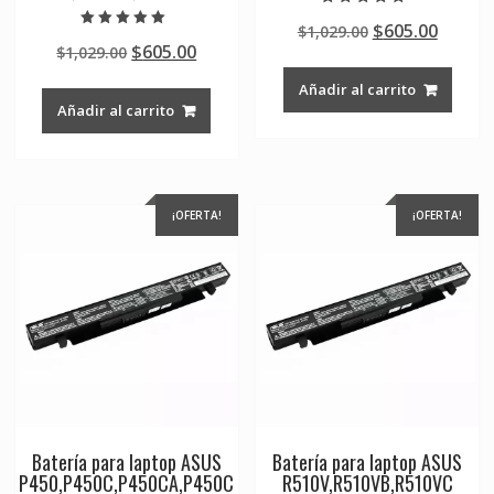
Valorado en
Original
Curre
$
605.00
$
1,029.00
4.50
Valorado en
de 5
Original
Current
$
605.00
$
1,029.00
price
price
5.00
de 5
price
price
was:
is:
Añadir al carrito
was:
is:
$1,029.00.
$605.0
Añadir al carrito
$1,029.00.
$605.00.
¡OFERTA!
¡OFERTA!
Batería para laptop ASUS
Batería para laptop ASUS
P450,P450C,P450CA,P450C
R510V,R510VB,R510VC