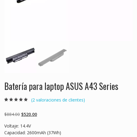
Batería para laptop ASUS A43 Series
(
2
valoraciones de clientes)
Valorado
2
5.00
sobre 5
basado en
Original
Current
$
884.00
$
520.00
puntuaciones
de clientes
price
price
Voltaje: 14.4V
was:
is:
Capacidad: 2600mAh (37Wh)
$884.00.
$520.00.