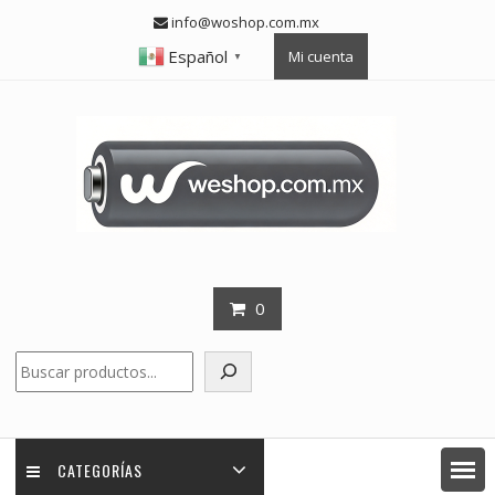
Skip
info@woshop.com.mx
to
Español
Mi cuenta
content
▼
0
Buscar
CATEGORÍAS