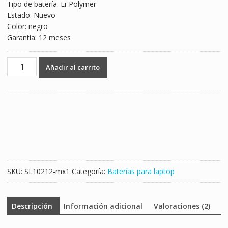
Tipo de batería: Li-Polymer
Estado: Nuevo
Color: negro
Garantía: 12 meses
Batería
Añadir al carrito
para
laptop
ASUS
C32N1305
cantidad
SKU:
SL10212-mx1
Categoría:
Baterías para laptop
Descripción
Información adicional
Valoraciones (2)