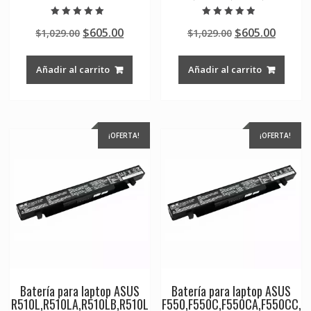
Valorado en
Valorado en
Original
Current
Original
Curre
$
605.00
$
605.00
$
1,029.00
$
1,029.00
5.00
4.50
de 5
de 5
price
price
price
price
was:
is:
was:
is:
Añadir al carrito
Añadir al carrito
$1,029.00.
$605.00.
$1,029.00.
$605.0
¡OFERTA!
¡OFERTA!
Batería para laptop ASUS
Batería para laptop ASUS
R510L,R510LA,R510LB,R510L
F550,F550C,F550CA,F550CC,