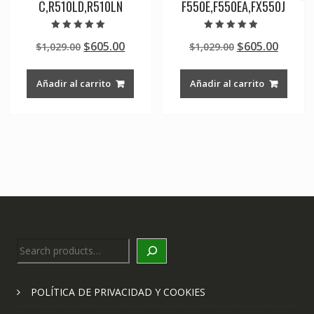
C,R510LD,R510LN
F550E,F550EA,FX550J
Valorado en
Valorado en
Original
Current
Original
Curre
$
605.00
$
605.00
$
1,029.00
$
1,029.00
5.00
4.50
de 5
de 5
price
price
price
price
was:
is:
was:
is:
Añadir al carrito
Añadir al carrito
$1,029.00.
$605.00.
$1,029.00.
$605.0
Search
POLÍTICA DE PRIVACIDAD Y COOKIES