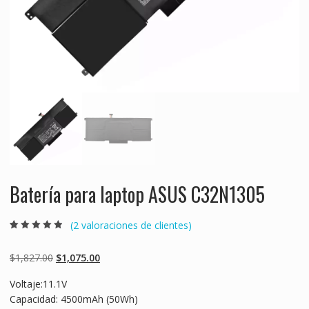
Batería para laptop ASUS C32N1305
(
2
valoraciones de clientes)
Valorado
2
4.50
sobre 5
basado en
Original
Current
$
1,827.00
$
1,075.00
puntuaciones
de clientes
price
price
Voltaje:11.1V
was:
is:
Capacidad: 4500mAh (50Wh)
$1,827.00.
$1,075.00.