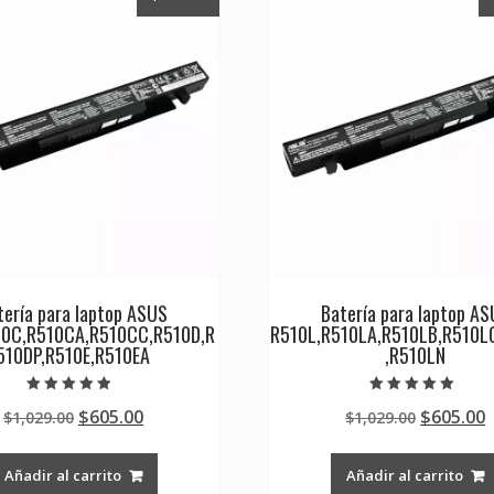
tería para laptop ASUS
Batería para laptop A
10C,R510CA,R510CC,R510D,R
R510L,R510LA,R510LB,R510L
510DP,R510E,R510EA
,R510LN
Valorado en
Valorado en
Original
Current
Original
$
605.00
$
605.00
$
1,029.00
$
1,029.00
4.50
5.00
de 5
de 5
price
price
price
p
was:
is:
was:
i
Añadir al carrito
Añadir al carrito
$1,029.00.
$605.00.
$1,029.0
$