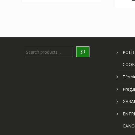
Search
POLÍT
COOK
Térmi
Pregu
GARA
ENTR
CANC