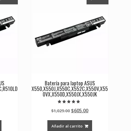
SUS
Batería para laptop ASUS
C,R510LD
X550,X550J,X550C,X552C,X550V,X55
0VX,X550D,X550JX,X550JK
Valorado en
Current
Original
Current
$
605.00
$
1,029.00
5.00
de 5
rice
price
price
s:
was:
is:
Añadir al carrito
0.
605.00.
$1,029.00.
$605.00.