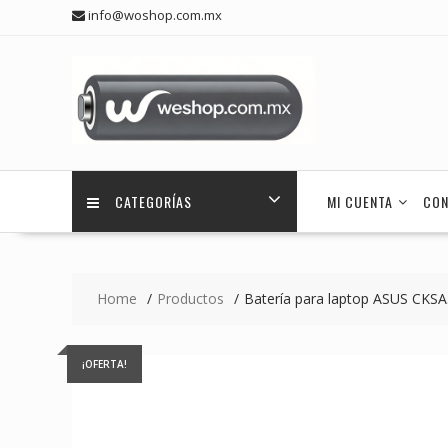
Skip
info@woshop.com.mx
to
content
CATEGORÍAS
MI CUENTA
CON
Home
Productos
Batería para laptop ASUS CKS
¡OFERTA!