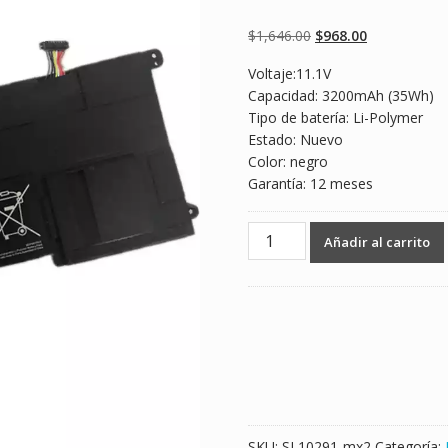
Valorado
2
4.50
sobre 5
basado en
Original
Current
$
1,646.00
$
968.00
puntuaciones
de clientes
price
price
Voltaje:11.1V
was:
is:
Capacidad: 3200mAh (35Wh)
$1,646.00.
$968.00.
Tipo de batería: Li-Polymer
Estado: Nuevo
Color: negro
Garantía: 12 meses
Batería
Añadir al carrito
para
laptop
ASUS
CKSA332C1
cantidad
SKU:
SL10291-mx2
Categoría: