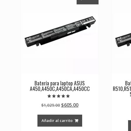
Batería para laptop ASUS
Ba
A450,A450C,A450CA,A450CC
R510,R5
Valorado en
Original
Current
$
605.00
$
1,029.00
5.00
de 5
price
price
was:
is:
Añadir al carrito
$1,029.00.
$605.00.