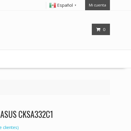
Español
Mi cuenta
▼
0
op ASUS CKSA332C1
 clientes)