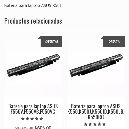
Batería para laptop ASUS K50I
Productos relacionados
¡OFERTA!
¡OFERTA!
Batería para laptop ASUS
Batería para laptop ASUS
F550V,F550VB,F550VC
K550,K550J,K550JD,K550LB,
K550CC
Valorado en
Original
Current
$
605.00
$
1,029.00
5.00