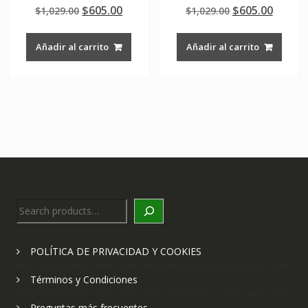
Valorado en
Valorado en
Original
Current
Original
Curre
$
605.00
$
605.00
$
1,029.00
$
1,029.00
5.00
5.00
de 5
de 5
price
price
price
price
was:
is:
was:
is:
Añadir al carrito
Añadir al carrito
$1,029.00.
$605.00.
$1,029.00.
$605.0
Search
POLÍTICA DE PRIVACIDAD Y COOKIES
Términos y Condiciones
Preguntas más frecuentes