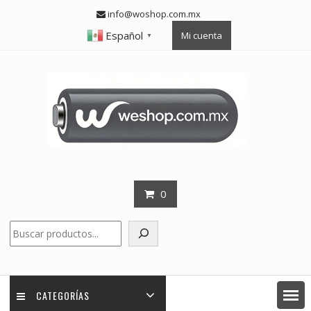
Skip
info@woshop.com.mx
to
Español
Mi cuenta
content
▼
0
Buscar
CATEGORÍAS