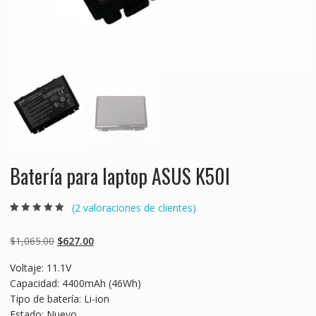
Batería para laptop ASUS K50I
(
2
valoraciones de clientes)
Valorado
2
5.00
sobre 5
basado en
Original
Current
$
1,065.00
$
627.00
puntuaciones
de clientes
price
price
Voltaje: 11.1V
was:
is:
Capacidad: 4400mAh (46Wh)
$1,065.00.
$627.00.
Tipo de batería: Li-ion
Estado: Nuevo