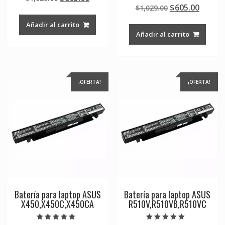
Valorado en
de 5
Original
Curre
$
605.00
price
price
$
1,029.00
5.00
de 5
price
price
was:
is:
Añadir al carrito
was:
is:
$1,029.00.
$605.00.
Añadir al carrito
$1,029.00.
$605.0
¡OFERTA!
¡OFERTA!
Batería para laptop ASUS
Batería para laptop ASUS
X450,X450C,X450CA
R510V,R510VB,R510VC