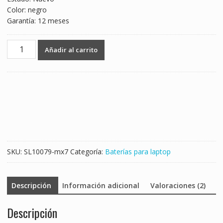
Color: negro
Garantía: 12 meses
Batería
Añadir al carrito
para
laptop
ASUS
K50I
cantidad
SKU:
SL10079-mx7
Categoría:
Baterías para laptop
Descripción
Información adicional
Valoraciones (2)
Descripción