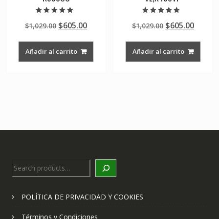
Valorado en
Valorado en
Original
Current
Original
Curre
$
605.00
$
605.00
$
1,029.00
$
1,029.00
5.00
5.00
de 5
de 5
price
price
price
price
was:
is:
was:
is:
Añadir al carrito
Añadir al carrito
$1,029.00.
$605.00.
$1,029.00.
$605.0
Search
POLÍTICA DE PRIVACIDAD Y COOKIES
Términos y Condiciones