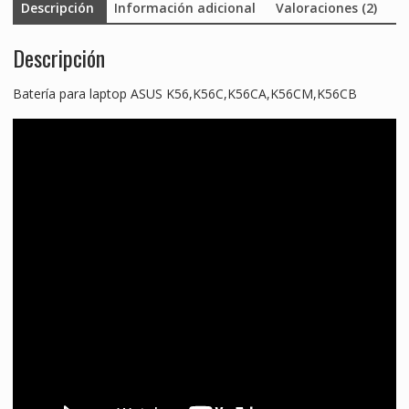
Descripción
Información adicional
Valoraciones (2)
Descripción
Batería para laptop ASUS K56,K56C,K56CA,K56CM,K56CB