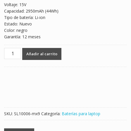
Voltaje: 15V
was:
is:
Capacidad: 2950mAh (44Wh)
$1,029.00.
$605.00.
Tipo de batería: Li-ion
Estado: Nuevo
Color: negro
Garantía: 12 meses
Batería
Añadir al carrito
para
laptop
ASUS
K56,K56C,K56CA,K56CM,K56CB
cantidad
SKU:
SL10006-mx9
Categoría:
Baterías para laptop