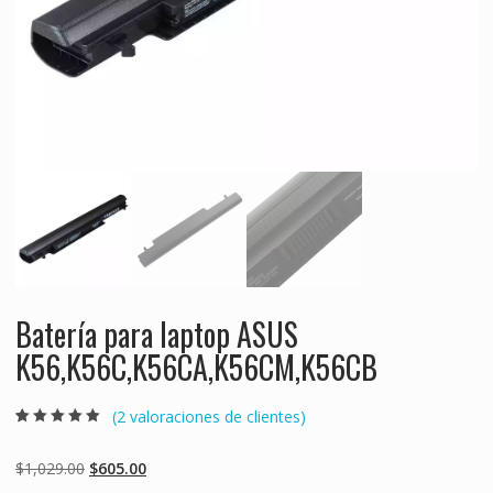
Batería para laptop ASUS
K56,K56C,K56CA,K56CM,K56CB
(
2
valoraciones de clientes)
Valorado
2
5.00
sobre 5
basado en
Original
Current
$
1,029.00
$
605.00
puntuaciones
de clientes
price
price