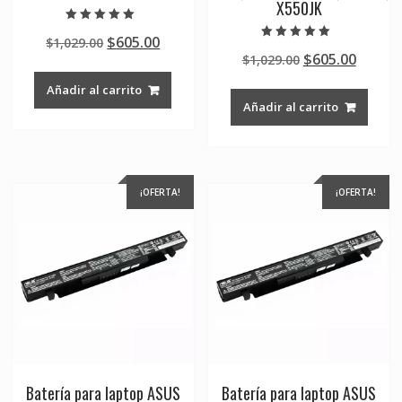
X550JK
Valorado en
Original
Current
$
605.00
$
1,029.00
5.00
Valorado en
de 5
Original
Curre
$
605.00
price
price
$
1,029.00
5.00
de 5
price
price
was:
is:
Añadir al carrito
was:
is:
$1,029.00.
$605.00.
Añadir al carrito
$1,029.00.
$605.0
¡OFERTA!
¡OFERTA!
Batería para laptop ASUS
Batería para laptop ASUS