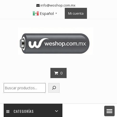
Skip
info@woshop.com.mx
to
Español
Mi cuenta
content
▼
0
Buscar
CATEGORÍAS