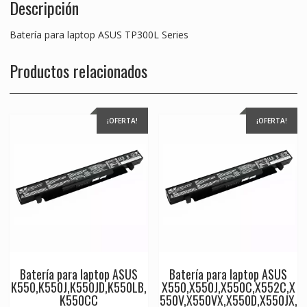
Descripción
Batería para laptop ASUS TP300L Series
Productos relacionados
¡OFERTA!
¡OFERTA!
Batería para laptop ASUS
Batería para laptop ASUS
K550,K550J,K550JD,K550LB,
X550,X550J,X550C,X552C,X
K550CC
550V,X550VX,X550D,X550JX,