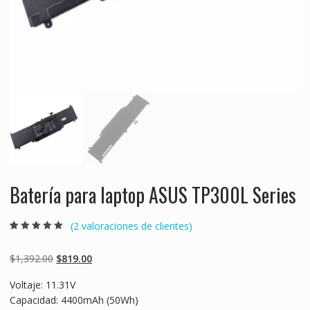
Batería para laptop ASUS TP300L Series
(
2
valoraciones de clientes)
Valorado
2
5.00
sobre 5
basado en
Original
Current
$
1,392.00
$
819.00
puntuaciones
de clientes
price
price
Voltaje: 11.31V
was:
is:
Capacidad: 4400mAh (50Wh)
$1,392.00.
$819.00.