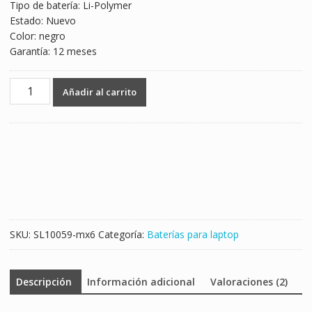
Tipo de batería: Li-Polymer
Estado: Nuevo
Color: negro
Garantía: 12 meses
Batería
Añadir al carrito
para
laptop
ASUS
TP300L
Series
cantidad
SKU:
SL10059-mx6
Categoría:
Baterías para laptop
Descripción
Información adicional
Valoraciones (2)