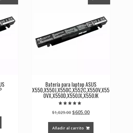
SUS
Batería para laptop ASUS
P
X550,X550J,X550C,X552C,X550V,X55
0VX,X550D,X550JX,X550JK
Current
Valorado en
Original
Current
$
605.00
rice
$
1,029.00
5.00
de 5
price
price
s:
was:
is:
0.
605.00.
Añadir al carrito
$1,029.00.
$605.00.