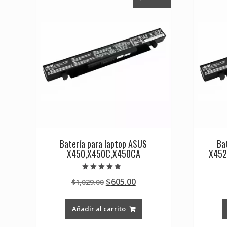
Batería para laptop ASUS
Ba
X450,X450C,X450CA
X452
Valorado en
Original
Current
$
605.00
$
1,029.00
5.00
de 5
price
price
was:
is:
Añadir al carrito
$1,029.00.
$605.00.