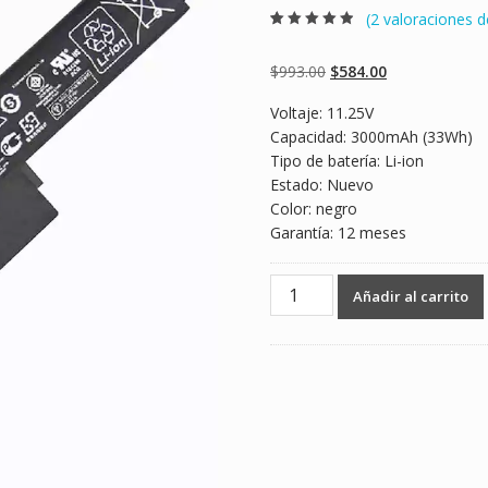
(
2
valoraciones de
Valorado
2
4.50
sobre 5
basado en
Original
Current
$
993.00
$
584.00
puntuaciones
de clientes
price
price
Voltaje: 11.25V
was:
is:
Capacidad: 3000mAh (33Wh)
$993.00.
$584.00.
Tipo de batería: Li-ion
Estado: Nuevo
Color: negro
Garantía: 12 meses
Batería
Añadir al carrito
para
laptop
ASUS
VivoBook
K200,K200M,K200MA
cantidad