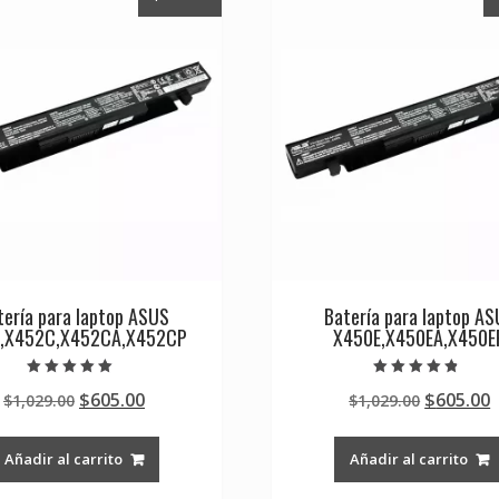
tería para laptop ASUS
Batería para laptop A
,X452C,X452CA,X452CP
X450E,X450EA,X450E
Valorado en
Valorado en
Original
Current
Original
$
605.00
$
605.00
$
1,029.00
$
1,029.00
5.00
4.50
de 5
de 5
price
price
price
p
was:
is:
was:
i
Añadir al carrito
Añadir al carrito
$1,029.00.
$605.00.
$1,029.0
$