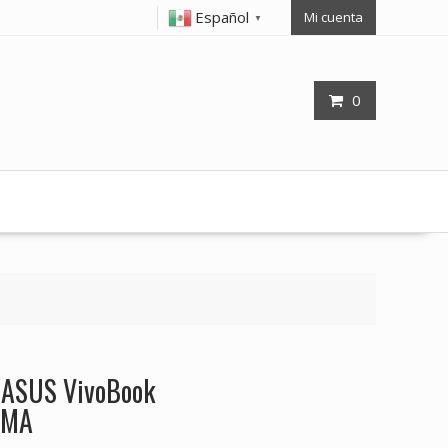
Español
Mi cuenta
▼
0
p ASUS VivoBook
0MA