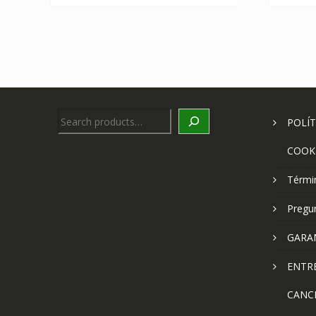
Search
POLÍT
COOK
Térmi
Pregu
GARA
ENTR
CANC