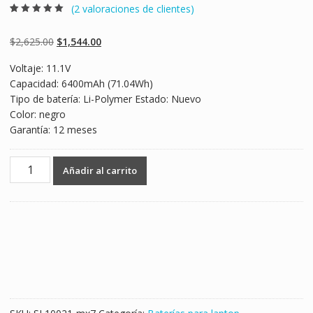
(
2
valoraciones de clientes)
Valorado
2
5.00
sobre 5
basado en
Original
Current
$
2,625.00
$
1,544.00
puntuaciones
de clientes
price
price
Voltaje: 11.1V
was:
is:
Capacidad: 6400mAh (71.04Wh)
$2,625.00.
$1,544.00.
Tipo de batería: Li-Polymer Estado: Nuevo
Color: negro
Garantía: 12 meses
Batería
Añadir al carrito
para
laptop
Betty
Razer
RZ09-
0102,RZ09-
01020101,RZ09-
01020102,RZ09-
01021101,RZ09-