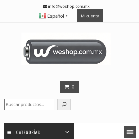
Skip
info@woshop.com.mx
to
Español
Mi cuenta
content
▼
0
Buscar
CATEGORÍAS