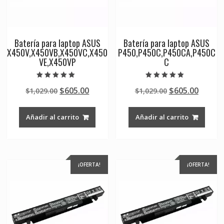
Batería para laptop ASUS
Batería para laptop ASUS
X450V,X450VB,X450VC,X450
P450,P450C,P450CA,P450C
VE,X450VP
C
Valorado en
Valorado en
Original
Current
Original
Curre
$
605.00
$
605.00
$
1,029.00
$
1,029.00
5.00
5.00
de 5
de 5
price
price
price
price
was:
is:
was:
is:
Añadir al carrito
Añadir al carrito
$1,029.00.
$605.00.
$1,029.00.
$605.0
¡OFERTA!
¡OFERTA!