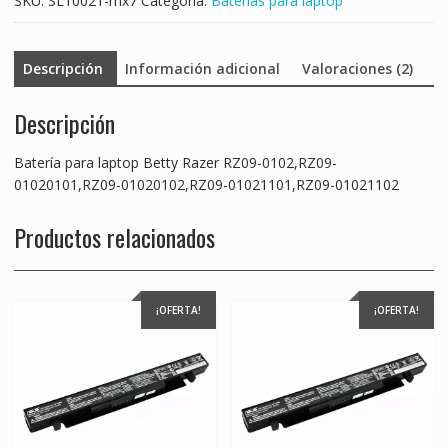
SKU:
SL10021-mx7
Categoría:
Baterías para laptop
01021102
cantidad
Descripción
Información adicional
Valoraciones (2)
Descripción
Batería para laptop Betty Razer RZ09-0102,RZ09-
01020101,RZ09-01020102,RZ09-01021101,RZ09-01021102
Productos relacionados
¡OFERTA!
¡OFERTA!