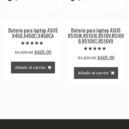
Batería para laptop ASUS
Batería para laptop ASUS
X450,X450C,X450CA
R510JK,R510JX,R510V,R510V
B,R510VC,R510VX
Valorado en
Original
Current
$
605.00
$
1,029.00
5.00
Valorado en
de 5
Original
Curre
$
605.00
price
price
$
1,029.00
5.00
de 5
price
price
was:
is:
Añadir al carrito
was:
is:
$1,029.00.
$605.00.
Añadir al carrito
$1,029.00.
$605.0