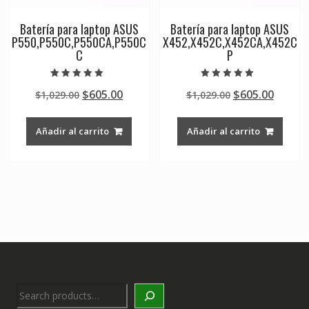
Batería para laptop ASUS
Batería para laptop ASUS
P550,P550C,P550CA,P550C
X452,X452C,X452CA,X452C
C
P
Valorado en
Valorado en
Original
Current
Original
Curre
$
605.00
$
605.00
$
1,029.00
$
1,029.00
5.00
5.00
de 5
de 5
price
price
price
price
was:
is:
was:
is:
Añadir al carrito
Añadir al carrito
$1,029.00.
$605.00.
$1,029.00.
$605.0
Search