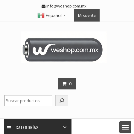
Skip
info@woshop.com.mx
to
Español
Mi cuenta
content
▼
0
Buscar
CATEGORÍAS