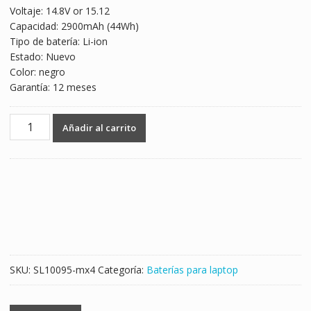
Voltaje: 14.8V or 15.12
was:
is:
Capacidad: 2900mAh (44Wh)
$1,247.00.
$733.00.
Tipo de batería: Li-ion
Estado: Nuevo
Color: negro
Garantía: 12 meses
Batería
Añadir al carrito
para
laptop
CLEVO
6-
87-
N24JS-
42L3,6-
87-
N24JS-
SKU:
SL10095-mx4
Categoría:
Baterías para laptop
42L2
cantidad