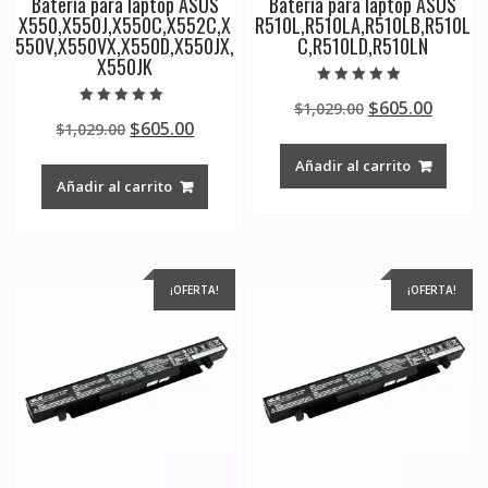
Batería para laptop ASUS
Batería para laptop ASUS
X550,X550J,X550C,X552C,X
R510L,R510LA,R510LB,R510L
550V,X550VX,X550D,X550JX,
C,R510LD,R510LN
X550JK
Valorado en
Original
Curre
$
605.00
$
1,029.00
4.50
Valorado en
de 5
Original
Current
$
605.00
$
1,029.00
price
price
5.00
de 5
price
price
was:
is:
Añadir al carrito
was:
is:
$1,029.00.
$605.0
Añadir al carrito
$1,029.00.
$605.00.
¡OFERTA!
¡OFERTA!