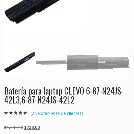
Batería para laptop CLEVO 6-87-N24JS-
42L3,6-87-N24JS-42L2
(
2
valoraciones de clientes)
Valorado
2
4.50
sobre 5
basado en
Original
Current
$
1,247.00
$
733.00
puntuaciones
de clientes
price
price