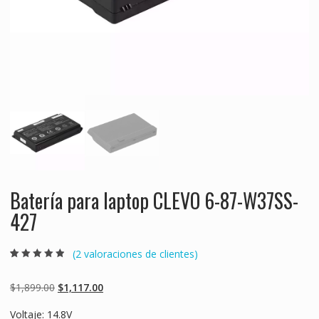
Batería para laptop CLEVO 6-87-W37SS-
427
(
2
valoraciones de clientes)
Valorado
2
4.50
sobre 5
basado en
Original
Current
$
1,899.00
$
1,117.00
puntuaciones
de clientes
price
price
Voltaje: 14.8V
was:
is: