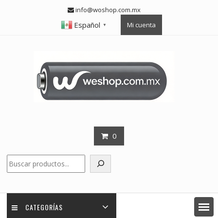
Skip
info@woshop.com.mx
to
Español
Mi cuenta
content
▼
0
Buscar
CATEGORÍAS