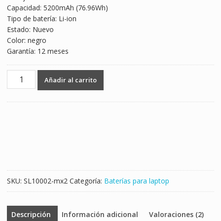
Capacidad: 5200mAh (76.96Wh)
$1,899.00.
$1,117.00.
Tipo de batería: Li-ion
Estado: Nuevo
Color: negro
Garantía: 12 meses
Batería
Añadir al carrito
para
laptop
CLEVO
6-
87-
W37SS-
427
cantidad
SKU:
SL10002-mx2
Categoría:
Baterías para laptop
Descripción
Información adicional
Valoraciones (2)