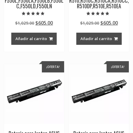
F550L,F550LA,F550LB,F550L
R510,R510C,R510CA,R510CC,
C,F550LD,F550LN
R510DP,R510E,R510EA
Valorado en
Valorado en
Original
Current
Original
Curre
$
605.00
$
605.00
$
1,029.00
$
1,029.00
5.00
5.00
de 5
de 5
price
price
price
price
was:
is:
was:
is:
Añadir al carrito
Añadir al carrito
$1,029.00.
$605.00.
$1,029.00.
$605.0
¡OFERTA!
¡OFERTA!