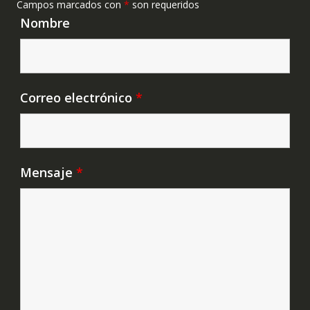
Campos marcados con
*
son requeridos
Nombre
Correo electrónico
*
Mensaje
*