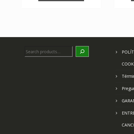
Search
POLÍT
COOK
Térmi
Pregu
GARA
ENTR
CANC