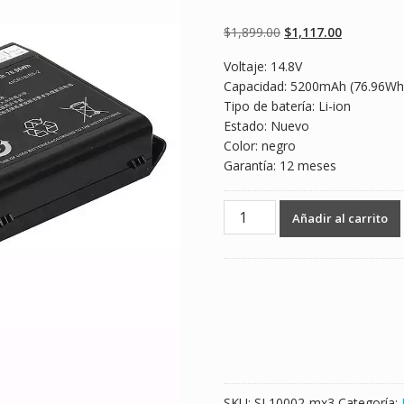
Valorado
2
5.00
sobre 5
basado en
Original
Current
$
1,899.00
$
1,117.00
puntuaciones
de clientes
price
price
Voltaje: 14.8V
was:
is:
Capacidad: 5200mAh (76.96Wh
$1,899.00.
$1,117.00.
Tipo de batería: Li-ion
Estado: Nuevo
Color: negro
Garantía: 12 meses
Batería
Añadir al carrito
para
laptop
CLEVO
6-
87-
W37SS-
4271
cantidad
SKU:
SL10002-mx3
Categoría: