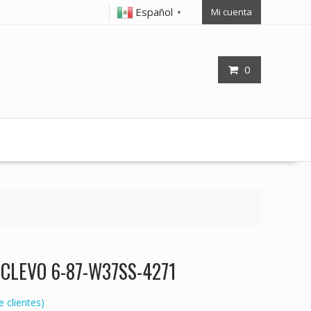
Español
Mi cuenta
▼
0
p CLEVO 6-87-W37SS-4271
 clientes)