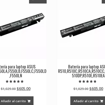
tería para laptop ASUS
Batería para laptop A
50LA,F550LB,F550LC,F550LD
R510,R510C,R510CA,R510CC
,F550LN
510DP,R510E,R510EA
Valorado en
Valorado en
Original
Current
Original
$
605.00
$
605.00
$
1,029.00
$
1,029.00
5.00
4.50
de 5
de 5
price
price
price
p
was:
is:
was:
i
Añadir al carrito
Añadir al carrito
$1,029.00.
$605.00.
$1,029.0
$