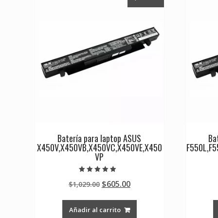
Batería para laptop ASUS
Ba
X450V,X450VB,X450VC,X450VE,X450
F550L,F5
VP
Valorado en
Original
Current
$
605.00
$
1,029.00
5.00
de 5
price
price
was:
is:
Añadir al carrito
$1,029.00.
$605.00.