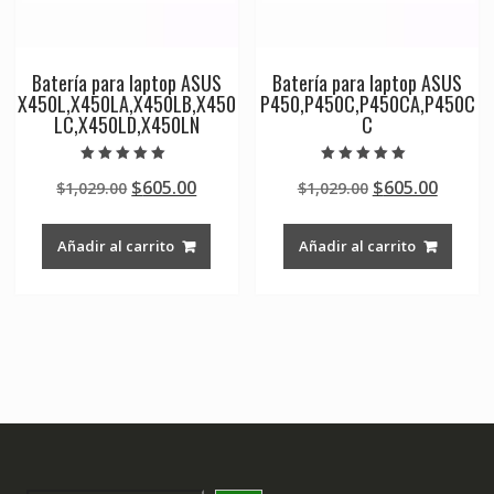
Batería para laptop ASUS
Batería para laptop ASUS
X450L,X450LA,X450LB,X450
P450,P450C,P450CA,P450C
LC,X450LD,X450LN
C
Valorado en
Valorado en
Original
Current
Original
Curre
$
605.00
$
605.00
$
1,029.00
$
1,029.00
5.00
5.00
de 5
de 5
price
price
price
price
was:
is:
was:
is:
Añadir al carrito
Añadir al carrito
$1,029.00.
$605.00.
$1,029.00.
$605.0