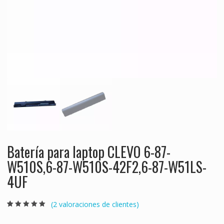
Batería para laptop CLEVO 6-87-
W510S,6-87-W510S-42F2,6-87-W51LS-
4UF
(
2
valoraciones de clientes)
Valorado
2
5.00
sobre 5