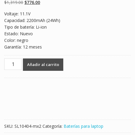
basado en
Original
Current
$
1,319.00
$
776.00
puntuaciones
de clientes
price
price
Voltaje: 11.1V
was:
is:
Capacidad: 2200mAh (24Wh)
$1,319.00.
$776.00.
Tipo de batería: Li-ion
Estado: Nuevo
Color: negro
Garantía: 12 meses
Batería
Añadir al carrito
para
laptop
CLEVO
6-
87-
W510S,6-
87-
W510S-
42F2,6-
SKU:
SL10404-mx2
Categoría:
Baterías para laptop
87-
W51LS-