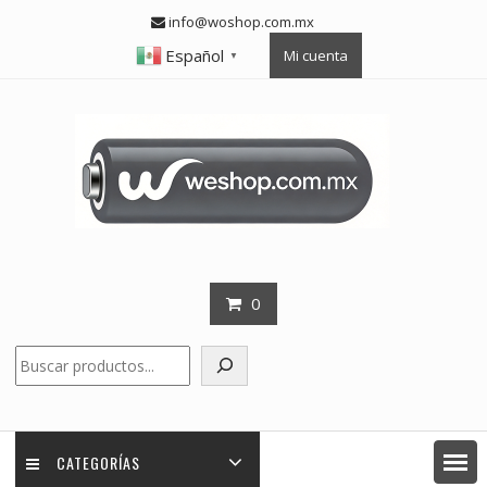
Skip
info@woshop.com.mx
to
Español
Mi cuenta
content
▼
0
Buscar
CATEGORÍAS