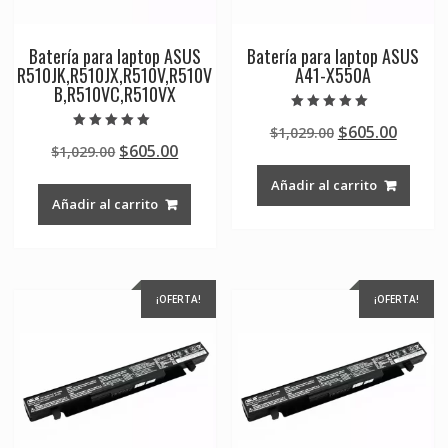
Batería para laptop ASUS
Batería para laptop ASUS
R510JK,R510JX,R510V,R510V
A41-X550A
B,R510VC,R510VX
Valorado en
Original
Curre
$
605.00
$
1,029.00
5.00
Valorado en
de 5
Original
Current
$
605.00
$
1,029.00
price
price
5.00
de 5
price
price
was:
is:
Añadir al carrito
was:
is:
$1,029.00.
$605.0
Añadir al carrito
$1,029.00.
$605.00.
¡OFERTA!
¡OFERTA!