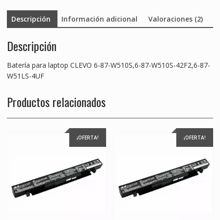
4UF
Descripción
Información adicional
Valoraciones (2)
cantidad
Descripción
Batería para laptop CLEVO 6-87-W510S,6-87-W510S-42F2,6-87-
W51LS-4UF
Productos relacionados
¡OFERTA!
¡OFERTA!