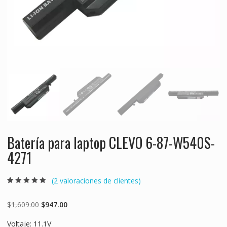
Batería para laptop CLEVO 6-87-W540S-
4271
(
2
valoraciones de clientes)
Valorado
2
5.00
sobre 5
basado en
Original
Current
$
1,609.00
$
947.00
puntuaciones
de clientes
price
price
Voltaje: 11.1V
was:
is: