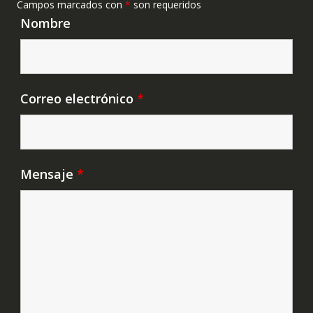
Campos marcados con
*
son requeridos
Nombre
Correo electrónico
*
Mensaje
*