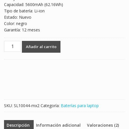
Capacidad: 5600mAh (62.16Wh)
$1,609.00.
$947.00.
Tipo de batería: Li-ion
Estado: Nuevo
Color: negro
Garantía: 12 meses
Batería
Añadir al carrito
para
laptop
CLEVO
6-
87-
W540S-
4271
cantidad
SKU:
SL10044-mx2
Categoría:
Baterías para laptop
Descripción
Información adicional
Valoraciones (2)