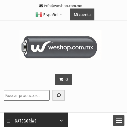
Skip
info@woshop.com.mx
to
Español
Mi cuenta
content
▼
0
Buscar
CATEGORÍAS