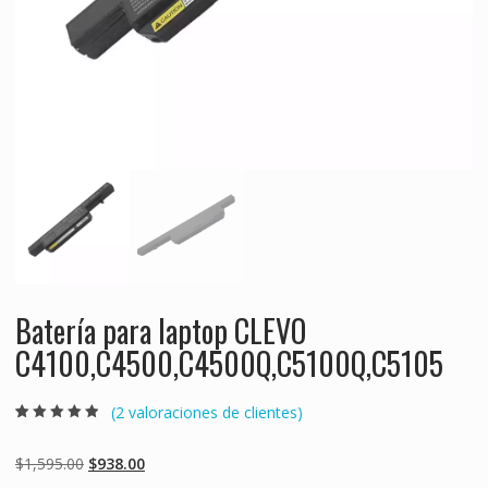
Batería para laptop CLEVO
C4100,C4500,C4500Q,C5100Q,C5105
(
2
valoraciones de clientes)
Valorado
2
4.50
sobre 5
basado en
Original
Current
$
1,595.00
$
938.00
puntuaciones
de clientes
price
price