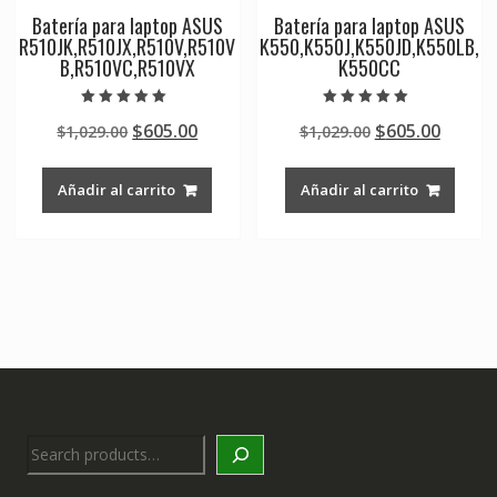
Batería para laptop ASUS
Batería para laptop ASUS
R510JK,R510JX,R510V,R510V
K550,K550J,K550JD,K550LB,
B,R510VC,R510VX
K550CC
Valorado en
Valorado en
Original
Current
Original
Curre
$
605.00
$
605.00
$
1,029.00
$
1,029.00
5.00
5.00
de 5
de 5
price
price
price
price
was:
is:
was:
is:
Añadir al carrito
Añadir al carrito
$1,029.00.
$605.00.
$1,029.00.
$605.0
Search