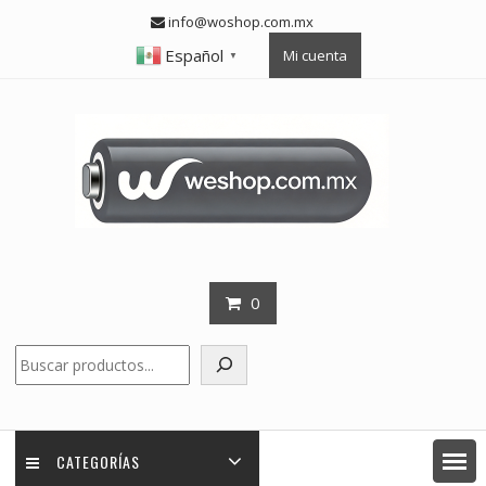
Skip
info@woshop.com.mx
to
Español
Mi cuenta
content
▼
0
Buscar
CATEGORÍAS