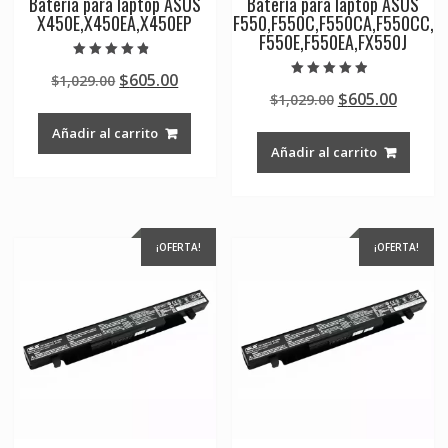
Batería para laptop ASUS
Batería para laptop ASUS
X450E,X450EA,X450EP
F550,F550C,F550CA,F550CC,
F550E,F550EA,FX550J
Valorado en
Original
Current
$
605.00
$
1,029.00
4.50
Valorado en
de 5
Original
Curre
$
605.00
price
price
$
1,029.00
4.50
de 5
price
price
was:
is:
Añadir al carrito
was:
is:
$1,029.00.
$605.00.
Añadir al carrito
$1,029.00.
$605.0
¡OFERTA!
¡OFERTA!