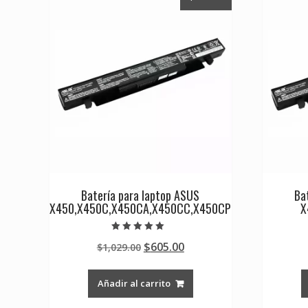
Batería para laptop ASUS
Ba
X450,X450C,X450CA,X450CC,X450CP
X
Valorado en
Original
Current
$
605.00
$
1,029.00
5.00
de 5
price
price
was:
is:
Añadir al carrito
$1,029.00.
$605.00.