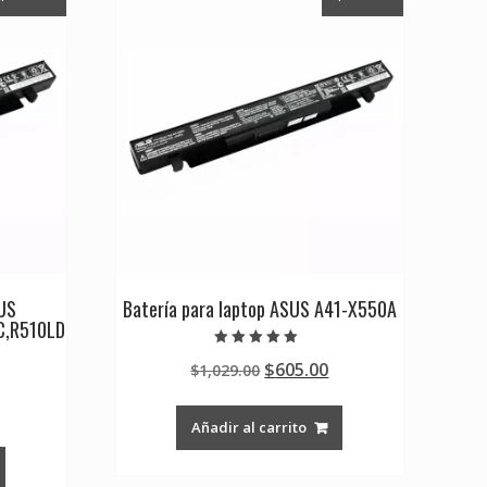
SUS
Batería para laptop ASUS A41-X550A
C,R510LD
Valorado en
Original
Current
$
605.00
$
1,029.00
5.00
de 5
price
price
Current
was:
is:
Añadir al carrito
rice
$1,029.00.
$605.00.
s:
0.
605.00.