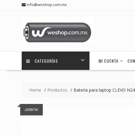
Skip
info@woshop.com.mx
to
content
CATEGORÍAS
MI CUENTA
CON
Home
Productos
Batería para laptop CLEVO N2
¡OFERTA!