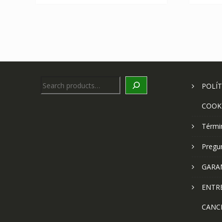
Search
POLÍT
COOK
Térmi
Pregu
GARA
ENTR
CANC