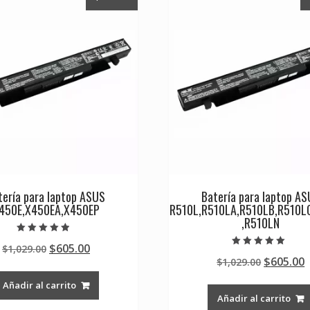
tería para laptop ASUS
Batería para laptop A
450E,X450EA,X450EP
R510L,R510LA,R510LB,R510L
,R510LN
Valorado en
Original
Current
$
605.00
$
1,029.00
4.50
Valorado en
de 5
Original
$
605.00
price
price
$
1,029.00
5.00
de 5
price
p
was:
is:
Añadir al carrito
was:
i
$1,029.00.
$605.00.
Añadir al carrito
$1,029.0
$