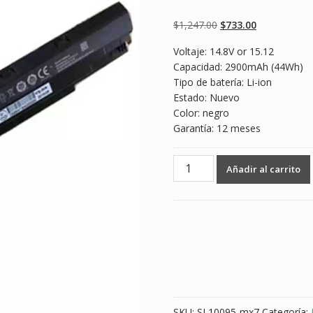
Valorado
2
4.50
sobre 5
basado en
Original
Current
$
1,247.00
$
733.00
puntuaciones
de clientes
price
price
Voltaje: 14.8V or 15.12
was:
is:
Capacidad: 2900mAh (44Wh)
$1,247.00.
$733.00.
Tipo de batería: Li-ion
Estado: Nuevo
Color: negro
Garantía: 12 meses
Batería
Añadir al carrito
para
laptop
CLEVO
N240BAT-
3
cantidad
SKU:
SL10095-mx7
Categoría: