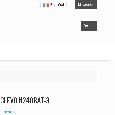
Español
Mi cuenta
▼
0
op CLEVO N240BAT-3
 clientes)