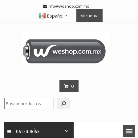
Skip
info@woshop.com.mx
to
Español
Mi cuenta
content
▼
0
Buscar
CATEGORÍAS