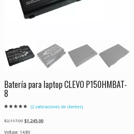
Batería para laptop CLEVO P150HMBAT-
8
(
2
valoraciones de clientes)
Valorado
2
5.00
sobre 5
basado en
Original
Current
$
2,117.00
$
1,245.00
puntuaciones
de clientes
price
price
Voltaje: 14.8V
was:
is: