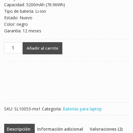
Capacidad: 5200mAh (76.96Wh)
$2,117.00.
$1,245.00.
Tipo de batería: Li-ion
Estado: Nuevo
Color: negro
Garantía: 12 meses
Batería
Añadir al carrito
para
laptop
CLEVO
P150HMBAT-
8
cantidad
SKU:
SL10053-mx1
Categoría:
Baterías para laptop
Descripción
Información adicional
Valoraciones (2)