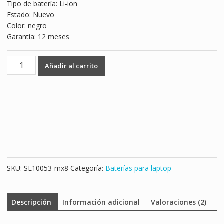
Tipo de batería: Li-ion
Estado: Nuevo
Color: negro
Garantía: 12 meses
Batería
Añadir al carrito
para
laptop
CLEVO
P170EM
cantidad
SKU:
SL10053-mx8
Categoría:
Baterías para laptop
Descripción
Información adicional
Valoraciones (2)