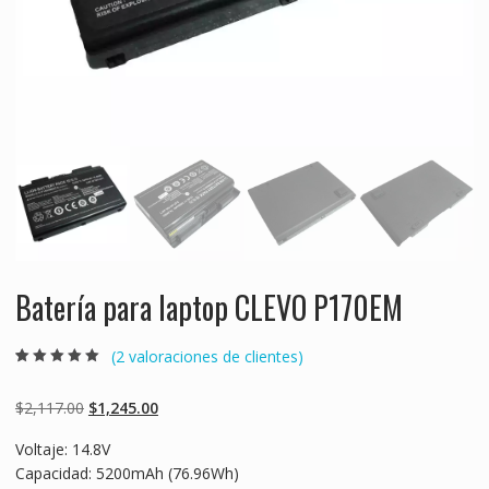
Batería para laptop CLEVO P170EM
(
2
valoraciones de clientes)
Valorado
2
5.00
sobre 5
basado en
Original
Current
$
2,117.00
$
1,245.00
puntuaciones
de clientes
price
price
Voltaje: 14.8V
was:
is:
Capacidad: 5200mAh (76.96Wh)
$2,117.00.
$1,245.00.