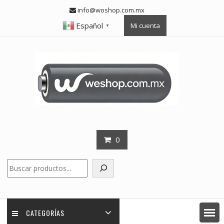
Skip
info@woshop.com.mx
to
Español
Mi cuenta
content
▼
0
Buscar
CATEGORÍAS