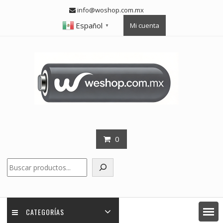
Skip
info@woshop.com.mx
to
Español
Mi cuenta
content
▼
0
Buscar
CATEGORÍAS