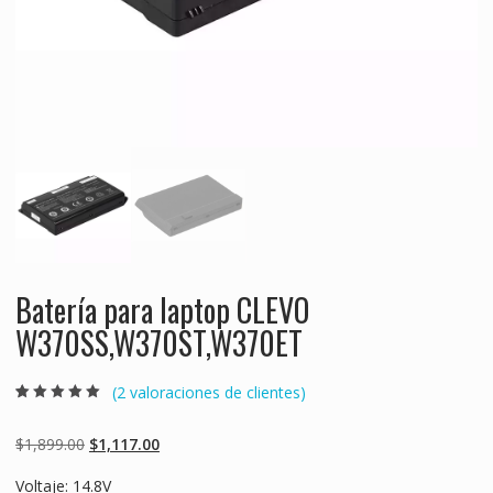
Batería para laptop CLEVO
W370SS,W370ST,W370ET
(
2
valoraciones de clientes)
Valorado
2
5.00
sobre 5
basado en
Original
Current
$
1,899.00
$
1,117.00
puntuaciones
de clientes
price
price
Voltaje: 14.8V
was:
is: