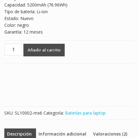
Capacidad: 5200mAh (76.96Wh)
$1,899.00.
$1,117.00.
Tipo de batería: Li-ion
Estado: Nuevo
Color: negro
Garantía: 12 meses
Batería
Añadir al carrito
para
laptop
CLEVO
W370SS,W370ST,W370ET
cantidad
SKU:
SL10002-mx6
Categoría:
Baterías para laptop
Descripción
Información adicional
Valoraciones (2)