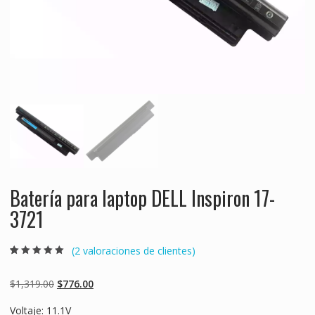
Batería para laptop DELL Inspiron 17-
3721
(
2
valoraciones de clientes)
Valorado
2
5.00
sobre 5
basado en
Original
Current
$
1,319.00
$
776.00
puntuaciones
de clientes
price
price
Voltaje: 11.1V
was:
is: