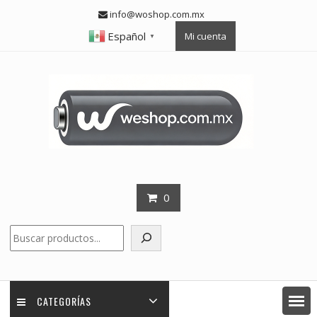
Skip
info@woshop.com.mx
to
Español
Mi cuenta
content
▼
0
Buscar
CATEGORÍAS