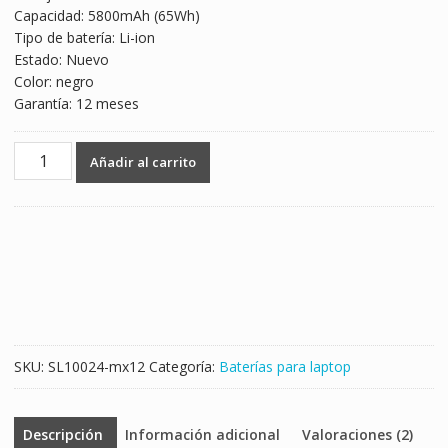
Capacidad: 5800mAh (65Wh)
$1,319.00.
$776.00.
Tipo de batería: Li-ion
Estado: Nuevo
Color: negro
Garantía: 12 meses
Batería
Añadir al carrito
para
laptop
DELL
Inspiron
17-
3721
cantidad
SKU:
SL10024-mx12
Categoría:
Baterías para laptop
Descripción
Información adicional
Valoraciones (2)