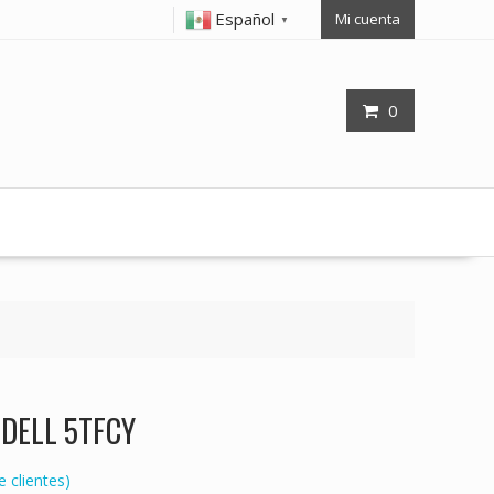
Español
Mi cuenta
▼
0
p DELL 5TFCY
 clientes)