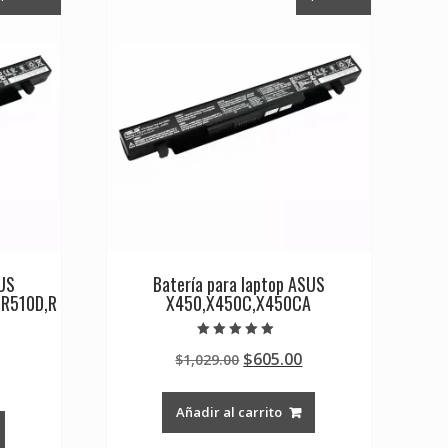
SUS
Batería para laptop ASUS
,R510D,R
X450,X450C,X450CA
Valorado en
Original
Current
$
605.00
$
1,029.00
5.00
de 5
Current
price
price
rice
was:
is:
Añadir al carrito
s:
$1,029.00.
$605.00.
0.
605.00.