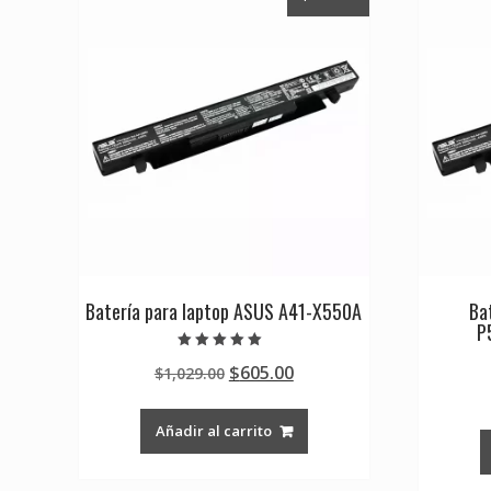
Batería para laptop ASUS A41-X550A
Ba
P
Valorado en
Original
Current
$
605.00
$
1,029.00
5.00
de 5
price
price
was:
is:
Añadir al carrito
$1,029.00.
$605.00.