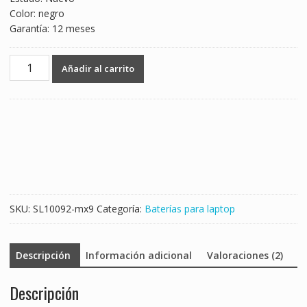
Color: negro
Garantía: 12 meses
Batería
Añadir al carrito
para
laptop
DELL
7W5X0
cantidad
SKU:
SL10092-mx9
Categoría:
Baterías para laptop
Descripción
Información adicional
Valoraciones (2)
Descripción