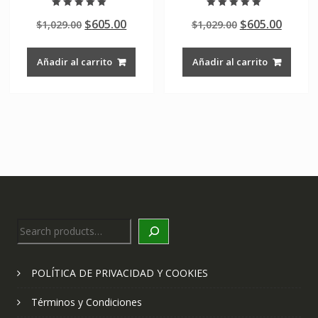
Valorado en
Valorado en
Original
Current
Original
Curre
$
605.00
$
605.00
$
1,029.00
$
1,029.00
5.00
5.00
de 5
de 5
price
price
price
price
was:
is:
was:
is:
Añadir al carrito
Añadir al carrito
$1,029.00.
$605.00.
$1,029.00.
$605.0
Search
POLÍTICA DE PRIVACIDAD Y COOKIES
Términos y Condiciones