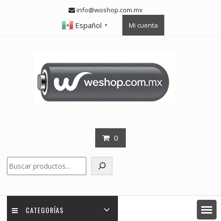
Skip
info@woshop.com.mx
to
Español
Mi cuenta
content
▼
0
Buscar
CATEGORÍAS