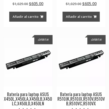
Valorado en
Valorado en
Original
Current
Original
Curre
$
605.00
$
605.00
$
1,029.00
$
1,029.00
5.00
5.00
de 5
de 5
price
price
price
price
was:
is:
was:
is:
Añadir al carrito
Añadir al carrito
$1,029.00.
$605.00.
$1,029.00.
$605.0
¡OFERTA!
¡OFERTA!
Batería para laptop ASUS
Batería para laptop ASUS
X450L,X450LA,X450LB,X450
R510JK,R510JX,R510V,R510V
LC,X450LD,X450LN
B,R510VC,R510VX