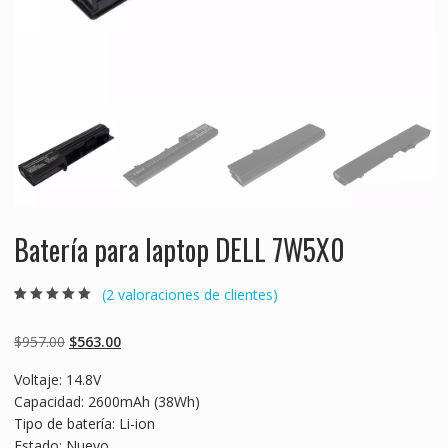
Batería para laptop DELL 7W5X0
(
2
valoraciones de clientes)
Valorado
2
5.00
sobre 5
basado en
Original
Current
$
957.00
$
563.00
puntuaciones
de clientes
price
price
Voltaje: 14.8V
was:
is:
Capacidad: 2600mAh (38Wh)
$957.00.
$563.00.
Tipo de batería: Li-ion
Estado: Nuevo