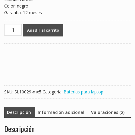
Color: negro
Garantía: 12 meses
Batería
Añadir al carrito
para
laptop
DELL
FJJ4W
cantidad
SKU:
SL10029-mx5
Categoría:
Baterías para laptop
Descripción
Información adicional
Valoraciones (2)
Descripción