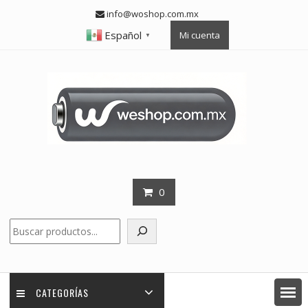
Skip
info@woshop.com.mx
to
Español
Mi cuenta
content
▼
0
Buscar
CATEGORÍAS