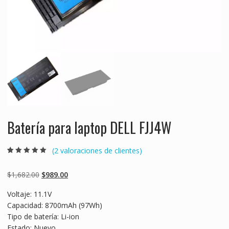
Batería para laptop DELL FJJ4W
(
2
valoraciones de clientes)
Valorado
2
5.00
sobre 5
basado en
Original
Current
$
1,682.00
$
989.00
puntuaciones
de clientes
price
price
Voltaje: 11.1V
was:
is:
Capacidad: 8700mAh (97Wh)
$1,682.00.
$989.00.
Tipo de batería: Li-ion
Estado: Nuevo