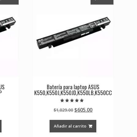
SUS
Batería para laptop ASUS
P
K550,K550J,K550JD,K550LB,K550CC
Valorado en
Current
Original
Current
$
605.00
$
1,029.00
5.00
de 5
rice
price
price
s:
was:
is:
Añadir al carrito
0.
605.00.
$1,029.00.
$605.00.