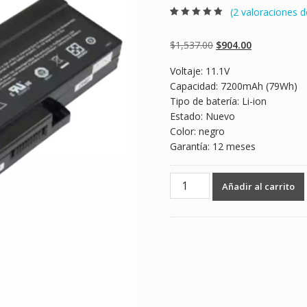
(
2
valoraciones de
Valorado
2
4.50
sobre 5
basado en
Original
Current
$
1,537.00
$
904.00
puntuaciones
de clientes
price
price
Voltaje: 11.1V
was:
is:
Capacidad: 7200mAh (79Wh)
$1,537.00.
$904.00.
Tipo de batería: Li-ion
Estado: Nuevo
Color: negro
Garantía: 12 meses
Batería
Añadir al carrito
para
laptop
DELL
Inspiron
1425,Inspiron
1427,Inspiron
1428
cantidad