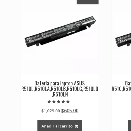
Batería para laptop ASUS
Ba
R510L,R510LA,R510LB,R510LC,R510LD
R510,R51
,R510LN
Valorado en
Original
Current
$
605.00
$
1,029.00
4.50
de 5
price
price
was:
is:
Añadir al carrito
$1,029.00.
$605.00.