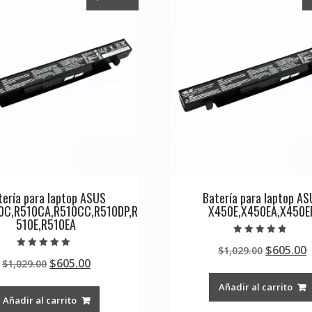
tería para laptop ASUS
Batería para laptop A
0C,R510CA,R510CC,R510DP,R
X450E,X450EA,X450E
510E,R510EA
Valorado en
Original
$
605.00
$
1,029.00
4.50
Valorado en
de 5
Original
Current
$
605.00
$
1,029.00
price
p
5.00
de 5
price
price
was:
i
Añadir al carrito
was:
is:
$1,029.0
$
Añadir al carrito
$1,029.00.
$605.00.