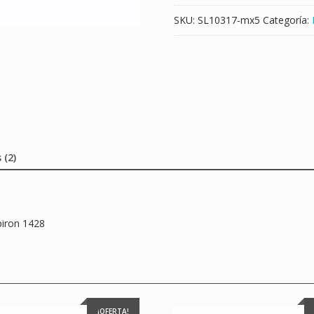
SKU:
SL10317-mx5
Categoría:
 (2)
piron 1428
¡OFERTA!