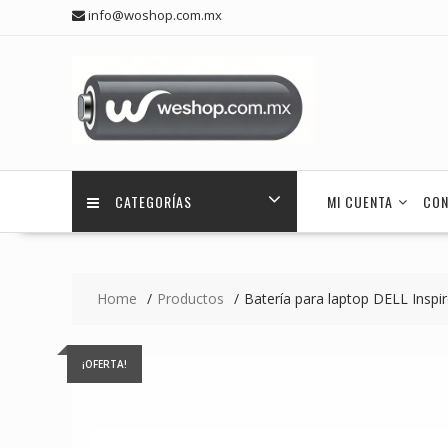
Skip
info@woshop.com.mx
to
content
CATEGORÍAS
MI CUENTA
CON
Home
Productos
Batería para laptop DELL Inspi
¡OFERTA!