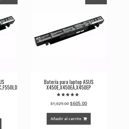
SUS
Batería para laptop ASUS
C,F550LD
X450E,X450EA,X450EP
Valorado en
Original
Current
$
605.00
$
1,029.00
4.50
de 5
Current
price
price
rice
was:
is:
Añadir al carrito
s:
$1,029.00.
$605.00.
0.
605.00.