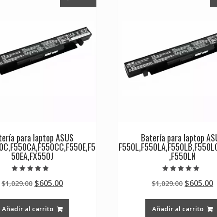
tería para laptop ASUS
Batería para laptop A
0C,F550CA,F550CC,F550E,F5
F550L,F550LA,F550LB,F550L
50EA,FX550J
,F550LN
Valorado en
Valorado en
Original
Current
Original
$
605.00
$
605.00
$
1,029.00
$
1,029.00
4.50
5.00
de 5
de 5
price
price
price
p
was:
is:
was:
i
Añadir al carrito
Añadir al carrito
$1,029.00.
$605.00.
$1,029.0
$