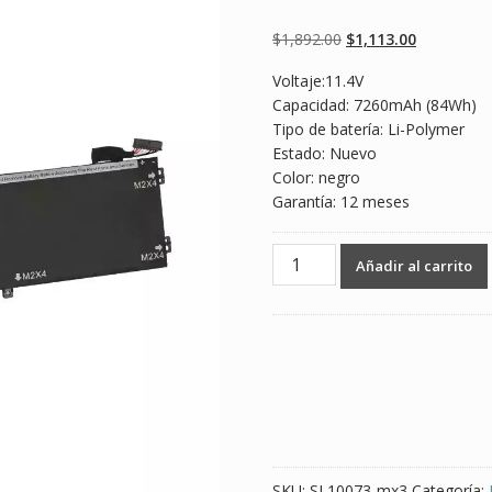
Valorado
2
4.50
sobre 5
basado en
Original
Current
$
1,892.00
$
1,113.00
puntuaciones
de clientes
price
price
Voltaje:11.4V
was:
is:
Capacidad: 7260mAh (84Wh)
$1,892.00.
$1,113.00.
Tipo de batería: Li-Polymer
Estado: Nuevo
Color: negro
Garantía: 12 meses
Batería
Añadir al carrito
para
laptop
DELL
Precision
5510
Series
cantidad
SKU:
SL10073-mx3
Categoría: