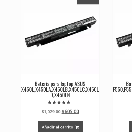
Batería para laptop ASUS
Ba
X450L,X450LA,X450LB,X450LC,X450L
F550,F55
D,X450LN
Valorado en
Original
Current
$
605.00
$
1,029.00
5.00
de 5
price
price
was:
is:
Añadir al carrito
$1,029.00.
$605.00.