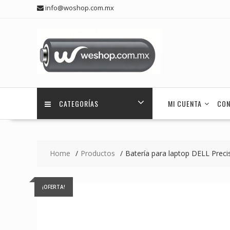
Skip
info@woshop.com.mx
to
content
CATEGORÍAS
MI CUENTA
CON
Home
Productos
Batería para laptop DELL Preci
¡OFERTA!