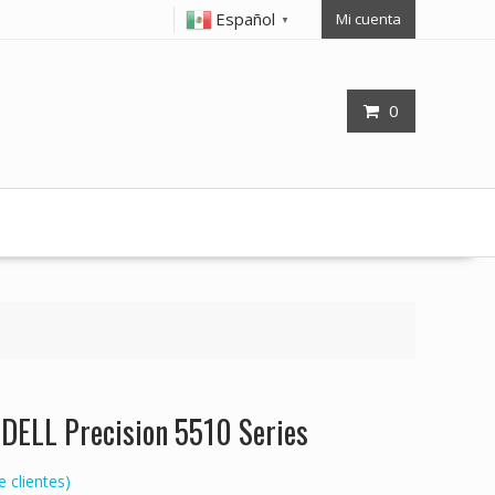
Español
Mi cuenta
▼
0
 DELL Precision 5510 Series
 clientes)