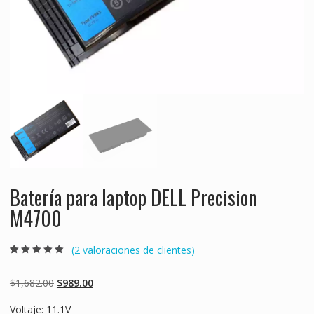
Batería para laptop DELL Precision
M4700
(
2
valoraciones de clientes)
Valorado
2
5.00
sobre 5
basado en
Original
Current
$
1,682.00
$
989.00
puntuaciones
de clientes
price
price
Voltaje: 11.1V
was:
is: