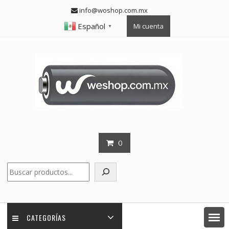
Skip
info@woshop.com.mx
to
Español
Mi cuenta
content
▼
0
Buscar
CATEGORÍAS