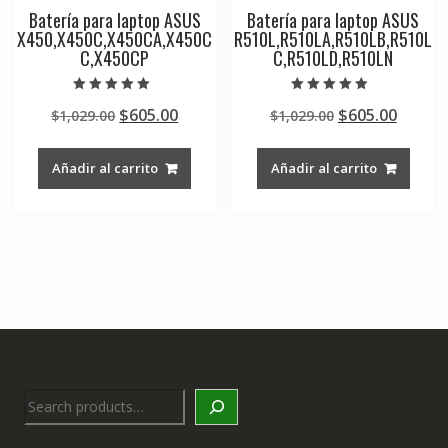
Batería para laptop ASUS
Batería para laptop ASUS
X450,X450C,X450CA,X450C
R510L,R510LA,R510LB,R510L
C,X450CP
C,R510LD,R510LN
Valorado en
Valorado en
Original
Current
Original
Curre
$
605.00
$
605.00
$
1,029.00
$
1,029.00
5.00
4.50
de 5
de 5
price
price
price
price
was:
is:
was:
is:
Añadir al carrito
Añadir al carrito
$1,029.00.
$605.00.
$1,029.00.
$605.0
Search