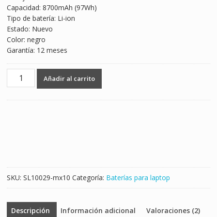
Capacidad: 8700mAh (97Wh)
$1,682.00.
$989.00.
Tipo de batería: Li-ion
Estado: Nuevo
Color: negro
Garantía: 12 meses
Batería
Añadir al carrito
para
laptop
DELL
Precision
M4700
cantidad
SKU:
SL10029-mx10
Categoría:
Baterías para laptop
Descripción
Información adicional
Valoraciones (2)