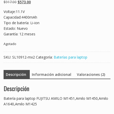
basado en
Original
Current
$
917.00
$
573.00
puntuaciones
de clientes
price
price
Voltaje:11.1V
was:
is:
Capacidad:4400mAh
$917.00.
$573.00.
Tipo de batería: Li-ion
Estado: Nuevo
Garantía: 12 meses
Agotado
SKU:
SL10912-mx2
Categoría:
Baterías para laptop
Descripción
Información adicional
Valoraciones (2)
Descripción
Batería para laptop FUJITSU AMILO M1451,Amilo M1450,Amilo
A1640,Amilo M1425