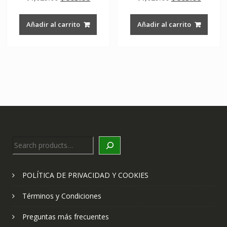
de 5
de 5
price
price
price
price
was:
is:
was:
is:
Añadir al carrito
Añadir al carrito
$1,029.00.
$605.00.
$1,029.00.
$605.0
Search
POLÍTICA DE PRIVACIDAD Y COOKIES
Términos y Condiciones
Preguntas más frecuentes