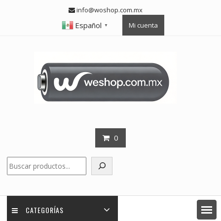
Skip
info@woshop.com.mx
to
Español
Mi cuenta
content
▼
0
Buscar
CATEGORÍAS