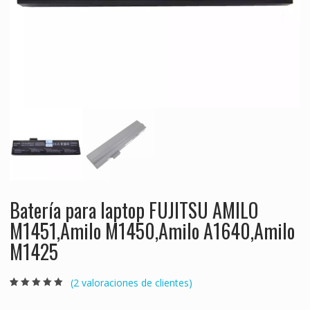
Batería para laptop FUJITSU AMILO
M1451,Amilo M1450,Amilo A1640,Amilo
M1425
(
2
valoraciones de clientes)
Valorado
2
4.50
sobre 5