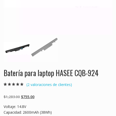
Batería para laptop HASEE CQB-924
(
2
valoraciones de clientes)
Valorado
2
5.00
sobre 5
basado en
Original
Current
$
1,283.00
$
755.00
puntuaciones
de clientes
price
price
Voltaje: 14.8V
was:
is:
Capacidad: 2600mAh (38Wh)
$1,283.00.
$755.00.