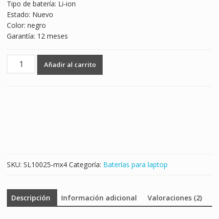
Tipo de batería: Li-ion
Estado: Nuevo
Color: negro
Garantía: 12 meses
Batería
Añadir al carrito
para
laptop
HASEE
CQB-
924
cantidad
SKU:
SL10025-mx4
Categoría:
Baterías para laptop
Descripción
Información adicional
Valoraciones (2)