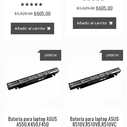
Valorado en
Original
Curre
$
605.00
$
1,029.00
4.50
Valorado en
de 5
Original
Current
$
605.00
$
1,029.00
price
price
5.00
de 5
price
price
was:
is:
Añadir al carrito
was:
is:
$1,029.00.
$605.0
Añadir al carrito
$1,029.00.
$605.00.
¡OFERTA!
¡OFERTA!
Batería para laptop ASUS
Batería para laptop ASUS
A550,K450,F450
R510V,R510VB,R510VC