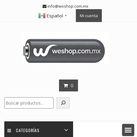
Skip
info@woshop.com.mx
to
Español
Mi cuenta
content
▼
0
Buscar
CATEGORÍAS