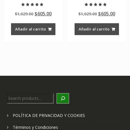
Valorado en
Valorado en
Original
Current
Original
Curre
$
605.00
$
605.00
$
1,029.00
$
1,029.00
4.50
5.00
de 5
de 5
price
price
price
price
was:
is:
was:
is:
Añadir al carrito
Añadir al carrito
$1,029.00.
$605.00.
$1,029.00.
$605.0
Search
POLÍTICA DE PRIVACIDAD Y COOKIES
Términos y Condiciones