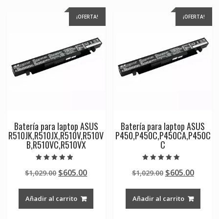
¡OFERTA!
¡OFERTA!
Batería para laptop ASUS
Batería para laptop ASUS
R510JK,R510JX,R510V,R510V
P450,P450C,P450CA,P450C
B,R510VC,R510VX
C
Valorado en
Valorado en
Original
Current
Original
Curre
$
605.00
$
605.00
$
1,029.00
$
1,029.00
5.00
5.00
de 5
de 5
price
price
price
price
was:
is:
was:
is:
Añadir al carrito
Añadir al carrito
$1,029.00.
$605.00.
$1,029.00.
$605.0