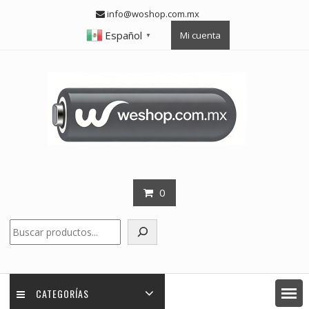
Skip
info@woshop.com.mx
to
Español
Mi cuenta
content
▼
0
Buscar
CATEGORÍAS