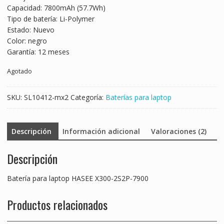
Capacidad: 7800mAh (57.7Wh)
$2,625.00.
$1,544.00.
Tipo de batería: Li-Polymer
Estado: Nuevo
Color: negro
Garantía: 12 meses
Agotado
SKU:
SL10412-mx2
Categoría:
Baterías para laptop
Descripción
Información adicional
Valoraciones (2)
Descripción
Batería para laptop HASEE X300-2S2P-7900
Productos relacionados