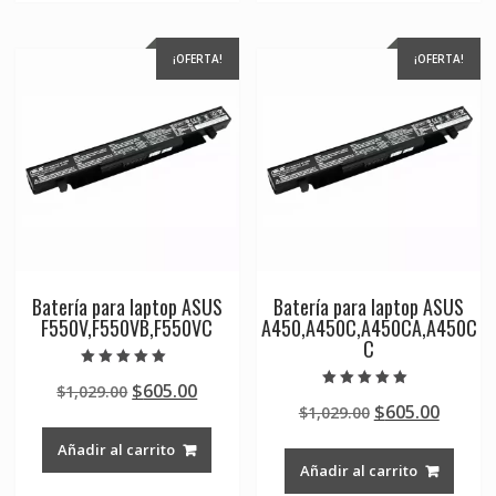
¡OFERTA!
¡OFERTA!
Batería para laptop ASUS
Batería para laptop ASUS
F550V,F550VB,F550VC
A450,A450C,A450CA,A450C
C
Valorado en
Original
Current
$
605.00
$
1,029.00
5.00
Valorado en
de 5
Original
Curre
$
605.00
price
price
$
1,029.00
5.00
de 5
price
price
was:
is:
Añadir al carrito
was:
is:
$1,029.00.
$605.00.
Añadir al carrito
$1,029.00.
$605.0