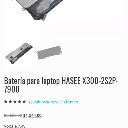
Batería para laptop HASEE X300-2S2P-
7900
(
2
valoraciones de clientes)
Valorado
2
5.00
sobre 5
basado en
Original
Current
$
2,625.00
$
1,544.00
puntuaciones
de clientes
price
price
Voltaje:7.4V
was:
is: